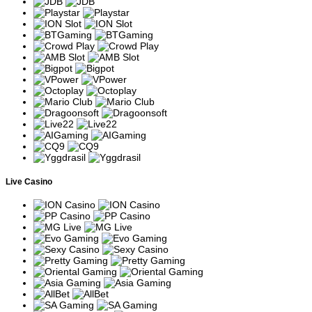
Tidak. Informasi yang tersedia hanya bersifat referensi. Hasil setiap
permainan dipengaruhi oleh mekanisme permainan yang digunakan
dan tidak ada informasi yang dapat menjamin seseorang akan
memperoleh jackpot atau maxwin.
Apa yang perlu diperhatikan sebelum memilih platform permainan?
Sebelum menggunakan suatu platform, sebaiknya periksa reputasi
layanan, keamanan akun, ketentuan penggunaan, metode transaksi
yang tersedia, kualitas layanan pelanggan, serta pastikan platform
tersebut sesuai dengan peraturan yang berlaku di wilayah tempat
Anda berada.
Live Casino