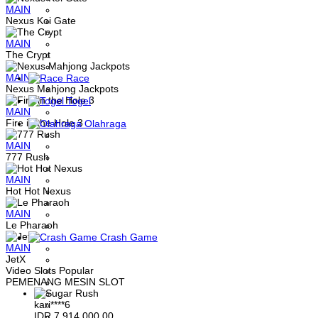
MAIN
Nexus Koi Gate
MAIN
The Crypt
MAIN
Race
Nexus Mahjong Jackpots
Togel
MAIN
Fire in the Hole 3
Olahraga
MAIN
777 Rush
MAIN
Hot Hot Nexus
MAIN
Le Pharaoh
Crash Game
MAIN
JetX
Video Slots Popular
PEMENANG MESIN SLOT
kari****6
IDR
7,914,000.00