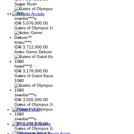
Sugar Rush
Arcade
zeusba****u
IDR
5,076,000.00
Gates of Olympus 1000
kmsu****i
IDR
3,712,000.00
Aztec Gems Deluxe™
hend****2
IDR
3,178,000.00
Gates of Gatot Kaca
1000
zeusba****u
IDR
3,026,000.00
Gates of Olympus 1000
Poker
zeusba****u
IDR
2,779,500.00
E-Sports
Gates of Olympus 1000
Sabung Ayam