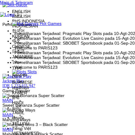
Main di Telegram
ENGLISH
1
ENGLISH
BHS INDONESIA
Hot Games
Pemberitahuan
INDONESIAN
한국어
Pemeliharaan Terjadwal: Pragmatic Play Slots pada 10-Agt-20
KOREAN
Pemeliharaan Terjadwal: Evolution Live Casino pada 15-Agt-2
中文
Pemeliharaan Terjadwal: SBOBET Sportsbook pada 01-Sep-202
CHINESE
Welcome to PARIS123
日本語
Pemeliharaan Terjadwal: Pragmatic Play Slots pada 10-Agt-20
JAPANESE
Pemeliharaan Terjadwal: Evolution Live Casino pada 15-Agt-2
ไทย
Pemeliharaan Terjadwal: SBOBET Sportsbook pada 01-Sep-202
Welcome to PARIS123
THAI
Slots
မြန်မာစာ
Jackpot
Play
BURMESE
IDR
1.233.611.947
ខេមរភាសា
Game Populer
KHMER
हिन्दी
MAIN
HINDI
Sweet Bonanza Super Scatter
தமிழ்
TAMIL
MAIN
తెలుగు
Mahjong Ways
TELUGU
Tiếng Việt
MAIN
VIETNAMESE
Mahjong Wins 3 – Black Scatter