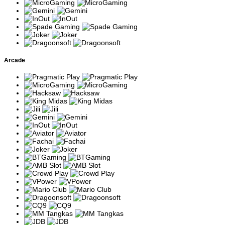
Arcade