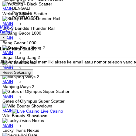
বাংলাদেশী
BENGALI
MAIN
Português
Wukong - Black Scatter
PORTUGESE
MAIN
Masuk
Sticky Bandits Thunder Rail
Daftar
×
MAIN
Bang Gacor 1000
Lupa Kata Sandi?
MAIN
Sugar Bang Bang 2
Jika Anda tidak lagi memiliki akses ke email atau nomor telepon yan
MAIN
Fortune Gems
MAIN
Mahjong Ways 2
MAIN
Gates of Olympus Super Scatter
MAIN
Live Casino
Wild Bounty Showdown
MAIN
Lucky Twins Nexus