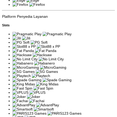
FAQ PARIS123
Platform Penyedia Layanan
Apa yang dimaksud dengan PARIS123?
PARIS123 merupakan halaman informasi yang membahas berbagai
Slots
referensi mengenai situs slot, pembaruan layanan, serta informasi
yang berkaitan dengan permainan slot online agar pembaca dapat
memperoleh gambaran sebelum memilih platform yang sesuai.
Apa arti istilah slot gacor?
Istilah slot gacor adalah sebutan yang umum digunakan oleh
komunitas pemain untuk menggambarkan permainan yang
dianggap sedang memberikan hasil yang lebih sering. Namun,
istilah ini bukan merupakan jaminan kemenangan karena setiap
permainan memiliki mekanisme dan hasil yang berbeda.
Mengapa banyak pengguna mencari daftar 10 situs slot gacor?
Daftar tersebut biasanya digunakan sebagai referensi untuk
membandingkan fitur platform, variasi permainan, metode transaksi,
kualitas layanan pelanggan, serta kemudahan akses dari berbagai
perangkat.
Apakah informasi slot gacor hari ini dapat menjamin jackpot atau
maxwin?