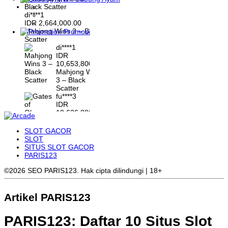
di****1
IDR
2,664,000.00
Mahjong Wins 3 – Black
Promosi
Scatter
di****1
IDR
10,653,800.00
Mahjong Wins
3 – Black
Scatter
fu****3
IDR
10,636,880.00
Gates of
Olympus 1000
SLOT GACOR
kari****6
SLOT
IDR
SITUS SLOT GACOR
9,602,000.00
PARIS123
Gates of
Olympus™
©2026 SEO PARIS123. Hak cipta dilindungi | 18+
Artikel PARIS123
PARIS123: Daftar 10 Situs Slot