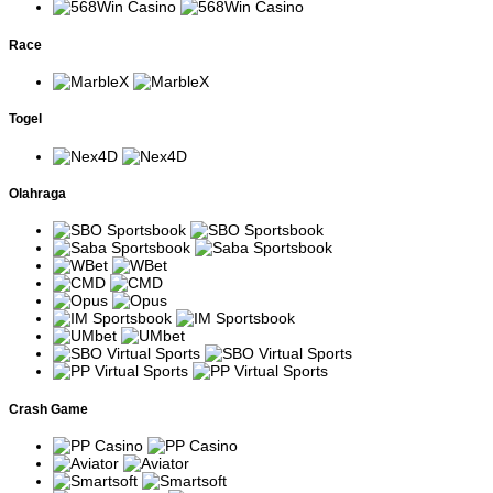
Race
Togel
Olahraga
Crash Game