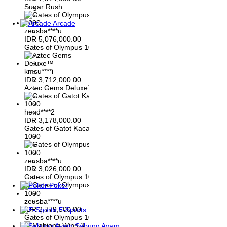
Sugar Rush
Arcade
zeusba****u
IDR
5,076,000.00
Gates of Olympus 1000
kmsu****i
IDR
3,712,000.00
Aztec Gems Deluxe™
hend****2
IDR
3,178,000.00
Gates of Gatot Kaca
1000
zeusba****u
IDR
3,026,000.00
Gates of Olympus 1000
Poker
zeusba****u
IDR
2,779,500.00
E-Sports
Gates of Olympus 1000
Sabung Ayam