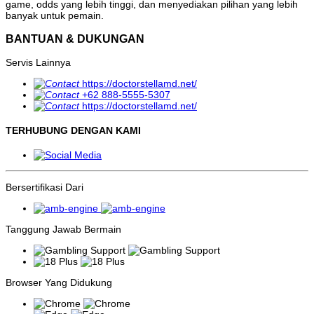
game, odds yang lebih tinggi, dan menyediakan pilihan yang lebih
Ulasan Pengguna PARIS123
banyak untuk pemain.
BANTUAN & DUKUNGAN
Raka Pratama
PARIS123 memiliki tampilan situs yang mudah dipahami dan tidak
membingungkan. Informasi link dan menu utama tersusun rapi
Servis Lainnya
sehingga pengguna bisa mengakses halaman yang dibutuhkan
https://doctorstellamd.net/
dengan lebih cepat.
+62 888-5555-5307
Bayu Santoso
https://doctorstellamd.net/
Saya menilai PARIS123 cukup praktis karena proses daftar dan
login terasa sederhana. Halamannya juga ringan ketika dibuka
melalui perangkat mobile.
TERHUBUNG DENGAN KAMI
Andika Wijaya
PARIS123 memberikan pengalaman akses yang nyaman dengan
navigasi yang jelas. Informasi yang tersedia cukup membantu untuk
menemukan pembaruan link secara lebih mudah.
Fadli Ramadhan
Bersertifikasi Dari
Situs PARIS123 terlihat modern dan responsif. Saya suka karena
setiap bagian halaman mudah dibaca, terutama untuk pengguna
yang ingin mencari informasi terbaru secara cepat.
Tanggung Jawab Bermain
Reza Maulana
Tampilan situsnya simpel dan aksesnya cepat. Informasi slot gacor
hari ini juga tidak bertele-tele, sehingga cocok untuk pengguna yang
ingin membaca referensi secara praktis.
Yoga Saputra
Browser Yang Didukung
Menurut saya, PARIS123 cukup nyaman digunakan karena
informasi disajikan secara ringkas dan tidak berlebihan. Akses
melalui smartphone juga berjalan lancar dan praktis.