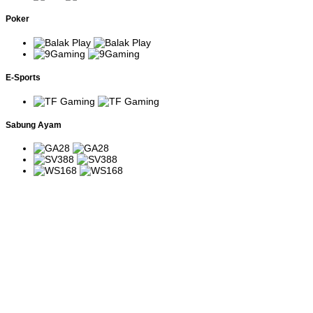
Poker
E-Sports
Sabung Ayam