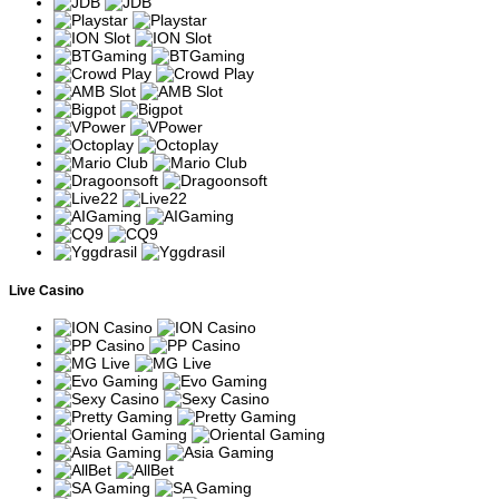
Tidak. Informasi yang tersedia hanya bersifat referensi. Hasil setiap
permainan dipengaruhi oleh mekanisme permainan yang digunakan
dan tidak ada informasi yang dapat menjamin seseorang akan
memperoleh jackpot atau maxwin.
Apa yang perlu diperhatikan sebelum memilih platform permainan?
Sebelum menggunakan suatu platform, sebaiknya periksa reputasi
layanan, keamanan akun, ketentuan penggunaan, metode transaksi
yang tersedia, kualitas layanan pelanggan, serta pastikan platform
tersebut sesuai dengan peraturan yang berlaku di wilayah tempat
Anda berada.
Live Casino