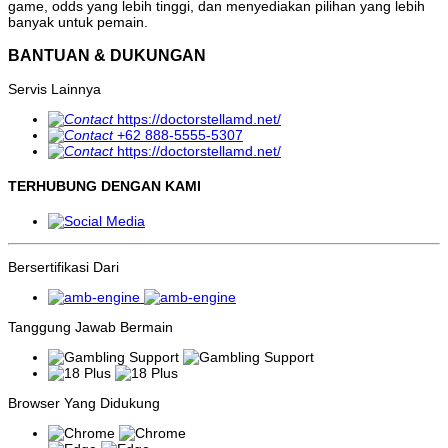
game, odds yang lebih tinggi, dan menyediakan pilihan yang lebih
Ulasan Pengguna PARIS123
banyak untuk pemain.
BANTUAN & DUKUNGAN
Raka Pratama
PARIS123 memiliki tampilan situs yang mudah dipahami dan tidak
membingungkan. Informasi link dan menu utama tersusun rapi
Servis Lainnya
sehingga pengguna bisa mengakses halaman yang dibutuhkan
https://doctorstellamd.net/
dengan lebih cepat.
+62 888-5555-5307
Bayu Santoso
https://doctorstellamd.net/
Saya menilai PARIS123 cukup praktis karena proses daftar dan
login terasa sederhana. Halamannya juga ringan ketika dibuka
melalui perangkat mobile.
TERHUBUNG DENGAN KAMI
Andika Wijaya
PARIS123 memberikan pengalaman akses yang nyaman dengan
navigasi yang jelas. Informasi yang tersedia cukup membantu untuk
menemukan pembaruan link secara lebih mudah.
Fadli Ramadhan
Bersertifikasi Dari
Situs PARIS123 terlihat modern dan responsif. Saya suka karena
setiap bagian halaman mudah dibaca, terutama untuk pengguna
yang ingin mencari informasi terbaru secara cepat.
Tanggung Jawab Bermain
Reza Maulana
Tampilan situsnya simpel dan aksesnya cepat. Informasi slot gacor
hari ini juga tidak bertele-tele, sehingga cocok untuk pengguna yang
ingin membaca referensi secara praktis.
Yoga Saputra
Browser Yang Didukung
Menurut saya, PARIS123 cukup nyaman digunakan karena
informasi disajikan secara ringkas dan tidak berlebihan. Akses
melalui smartphone juga berjalan lancar dan praktis.