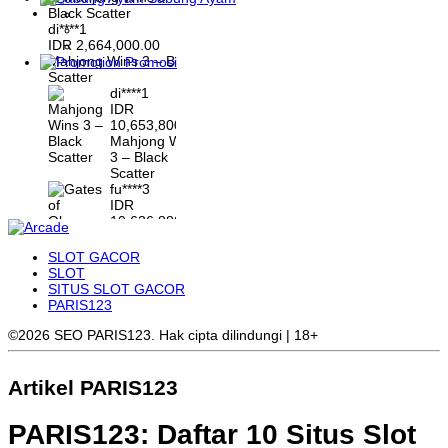
di****1
IDR
2,664,000.00
Mahjong Wins 3 – Black
Promosi
Scatter
di****1
IDR
10,653,800.00
Mahjong Wins
3 – Black
Scatter
fu****3
IDR
10,636,880.00
Gates of
Olympus 1000
SLOT GACOR
kari****6
SLOT
IDR
SITUS SLOT GACOR
9,602,000.00
PARIS123
Gates of
Olympus™
©2026 SEO PARIS123. Hak cipta dilindungi | 18+
Artikel PARIS123
PARIS123: Daftar 10 Situs Slot