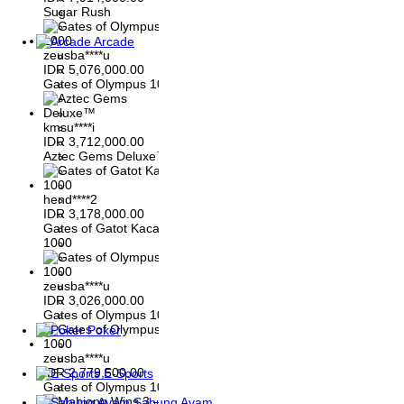
Sugar Rush
Arcade
zeusba****u
IDR
5,076,000.00
Gates of Olympus 1000
kmsu****i
IDR
3,712,000.00
Aztec Gems Deluxe™
hend****2
IDR
3,178,000.00
Gates of Gatot Kaca
1000
zeusba****u
IDR
3,026,000.00
Gates of Olympus 1000
Poker
zeusba****u
IDR
2,779,500.00
E-Sports
Gates of Olympus 1000
Sabung Ayam