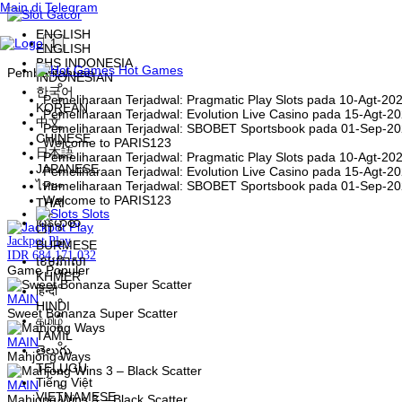
Main di Telegram
ENGLISH
1
ENGLISH
BHS INDONESIA
Hot Games
Pemberitahuan
INDONESIAN
한국어
Pemeliharaan Terjadwal: Pragmatic Play Slots pada 10-Agt-20
KOREAN
Pemeliharaan Terjadwal: Evolution Live Casino pada 15-Agt-2
中文
Pemeliharaan Terjadwal: SBOBET Sportsbook pada 01-Sep-202
CHINESE
Welcome to PARIS123
日本語
Pemeliharaan Terjadwal: Pragmatic Play Slots pada 10-Agt-20
JAPANESE
Pemeliharaan Terjadwal: Evolution Live Casino pada 15-Agt-2
ไทย
Pemeliharaan Terjadwal: SBOBET Sportsbook pada 01-Sep-202
Welcome to PARIS123
THAI
Slots
မြန်မာစာ
Jackpot
Play
BURMESE
IDR
684.171.032
ខេមរភាសា
Game Populer
KHMER
हिन्दी
MAIN
HINDI
Sweet Bonanza Super Scatter
தமிழ்
TAMIL
MAIN
తెలుగు
Mahjong Ways
TELUGU
Tiếng Việt
MAIN
VIETNAMESE
Mahjong Wins 3 – Black Scatter