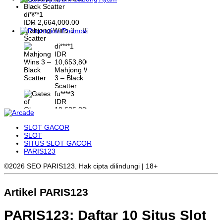
di****1
IDR
2,664,000.00
Mahjong Wins 3 – Black
Promosi
Scatter
di****1
IDR
10,653,800.00
Mahjong Wins
3 – Black
Scatter
fu****3
IDR
10,636,880.00
Gates of
Olympus 1000
SLOT GACOR
kari****6
SLOT
IDR
SITUS SLOT GACOR
9,602,000.00
PARIS123
Gates of
Olympus™
©2026 SEO PARIS123. Hak cipta dilindungi | 18+
Artikel PARIS123
PARIS123: Daftar 10 Situs Slot