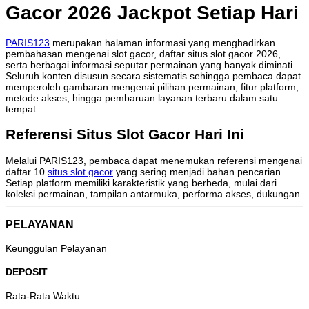
Gacor 2026 Jackpot Setiap Hari
PARIS123
merupakan halaman informasi yang menghadirkan
pembahasan mengenai slot gacor, daftar situs slot gacor 2026,
serta berbagai informasi seputar permainan yang banyak diminati.
Seluruh konten disusun secara sistematis sehingga pembaca dapat
memperoleh gambaran mengenai pilihan permainan, fitur platform,
metode akses, hingga pembaruan layanan terbaru dalam satu
tempat.
Referensi Situs Slot Gacor Hari Ini
Melalui PARIS123, pembaca dapat menemukan referensi mengenai
daftar 10
situs slot gacor
yang sering menjadi bahan pencarian.
Setiap platform memiliki karakteristik yang berbeda, mulai dari
koleksi permainan, tampilan antarmuka, performa akses, dukungan
layanan pelanggan, metode transaksi, hingga kompatibilitas dengan
berbagai perangkat.
PELAYANAN
Dalam memilih sebuah platform, jangan hanya terpaku pada istilah
slot gacor hari ini, jackpot, atau promosi yang ditawarkan.
Keunggulan Pelayanan
Pengguna juga sebaiknya memperhatikan aspek keamanan akun,
kejelasan syarat dan ketentuan, lisensi operasional, batas usia
DEPOSIT
pengguna, serta transparansi setiap fitur yang tersedia. Dengan
memahami informasi tersebut, pengguna dapat mengenal
Rata-Rata Waktu
mekanisme layanan secara lebih menyeluruh sebelum