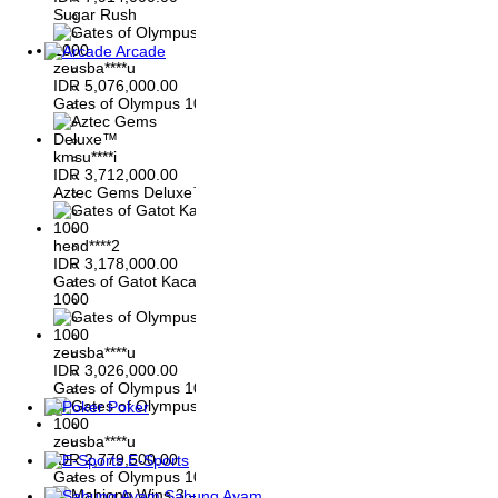
Sugar Rush
Arcade
zeusba****u
IDR
5,076,000.00
Gates of Olympus 1000
kmsu****i
IDR
3,712,000.00
Aztec Gems Deluxe™
hend****2
IDR
3,178,000.00
Gates of Gatot Kaca
1000
zeusba****u
IDR
3,026,000.00
Gates of Olympus 1000
Poker
zeusba****u
IDR
2,779,500.00
E-Sports
Gates of Olympus 1000
Sabung Ayam