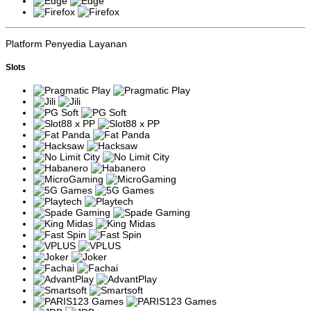
FAQ PARIS123
Platform Penyedia Layanan
Apa yang dimaksud dengan PARIS123?
PARIS123 merupakan halaman informasi yang membahas berbagai
Slots
referensi mengenai situs slot, pembaruan layanan, serta informasi
yang berkaitan dengan permainan slot online agar pembaca dapat
memperoleh gambaran sebelum memilih platform yang sesuai.
Apa arti istilah slot gacor?
Istilah slot gacor adalah sebutan yang umum digunakan oleh
komunitas pemain untuk menggambarkan permainan yang
dianggap sedang memberikan hasil yang lebih sering. Namun,
istilah ini bukan merupakan jaminan kemenangan karena setiap
permainan memiliki mekanisme dan hasil yang berbeda.
Mengapa banyak pengguna mencari daftar 10 situs slot gacor?
Daftar tersebut biasanya digunakan sebagai referensi untuk
membandingkan fitur platform, variasi permainan, metode transaksi,
kualitas layanan pelanggan, serta kemudahan akses dari berbagai
perangkat.
Apakah informasi slot gacor hari ini dapat menjamin jackpot atau
maxwin?