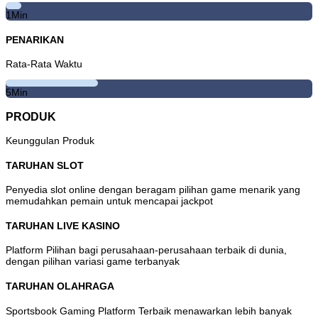
menggunakannya.
1
Min
Kemudahan Akses Slot Online
PENARIKAN
Informasi yang tersedia di PARIS123 dapat diakses melalui
Rata-Rata Waktu
komputer, laptop, tablet, maupun smartphone tanpa hambatan
berarti. Desain halaman yang responsif memudahkan pengguna
untuk membaca informasi terbaru, memperoleh pembaruan link,
5
Min
serta mengenal berbagai fitur yang tersedia dengan lebih nyaman.
PRODUK
Setiap permainan
slot online
umumnya menghadirkan variasi tema,
jumlah paylines, fitur bonus, tingkat volatilitas, hingga mekanisme
Keunggulan Produk
permainan yang berbeda-beda. Karena menggunakan sistem
permainan tersendiri, hasil dari setiap putaran bersifat acak dan
tidak dapat dipastikan sebelumnya.
TARUHAN SLOT
Bermain dengan Bijak dan Bertanggung Jawab
Penyedia slot online dengan beragam pilihan game menarik yang
memudahkan pemain untuk mencapai jackpot
Informasi mengenai
slot gacor hari ini
yang disajikan oleh PARIS123
bertujuan sebagai bahan referensi dan bukan merupakan jaminan
TARUHAN LIVE KASINO
kemenangan maupun maxwin. Selalu tetapkan batas waktu serta
anggaran bermain sesuai kemampuan, hindari menggunakan dana
Platform Pilihan bagi perusahaan-perusahaan terbaik di dunia,
untuk kebutuhan utama, dan hentikan aktivitas apabila mulai
dengan pilihan variasi game terbanyak
berdampak pada kondisi keuangan maupun kehidupan sehari-hari.
Pastikan layanan yang digunakan sesuai dengan ketentuan hukum
TARUHAN OLAHRAGA
di wilayah masing-masing serta hanya diakses oleh pengguna yang
telah memenuhi persyaratan usia.
Sportsbook Gaming Platform Terbaik menawarkan lebih banyak