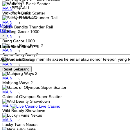
বাংলাদেশী
BENGALI
MAIN
Português
Wukong - Black Scatter
PORTUGESE
MAIN
Masuk
Sticky Bandits Thunder Rail
Daftar
×
MAIN
Bang Gacor 1000
Lupa Kata Sandi?
MAIN
Sugar Bang Bang 2
Jika Anda tidak lagi memiliki akses ke email atau nomor telepon yan
MAIN
Fortune Gems
MAIN
Mahjong Ways 2
MAIN
Gates of Olympus Super Scatter
MAIN
Live Casino
Wild Bounty Showdown
MAIN
Lucky Twins Nexus