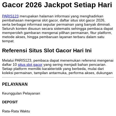
Gacor 2026 Jackpot Setiap Hari
PARIS123
merupakan halaman informasi yang menghadirkan
pembahasan mengenai slot gacor, daftar situs slot gacor 2026,
serta berbagai informasi seputar permainan yang banyak diminati.
Seluruh konten disusun secara sistematis sehingga pembaca dapat
memperoleh gambaran mengenai pilihan permainan, fitur platform,
metode akses, hingga pembaruan layanan terbaru dalam satu
tempat.
Referensi Situs Slot Gacor Hari Ini
Melalui PARIS123, pembaca dapat menemukan referensi mengenai
daftar 10
situs slot gacor
yang sering menjadi bahan pencarian.
Setiap platform memiliki karakteristik yang berbeda, mulai dari
koleksi permainan, tampilan antarmuka, performa akses, dukungan
layanan pelanggan, metode transaksi, hingga kompatibilitas dengan
berbagai perangkat.
PELAYANAN
Dalam memilih sebuah platform, jangan hanya terpaku pada istilah
slot gacor hari ini, jackpot, atau promosi yang ditawarkan.
Keunggulan Pelayanan
Pengguna juga sebaiknya memperhatikan aspek keamanan akun,
kejelasan syarat dan ketentuan, lisensi operasional, batas usia
DEPOSIT
pengguna, serta transparansi setiap fitur yang tersedia. Dengan
memahami informasi tersebut, pengguna dapat mengenal
Rata-Rata Waktu
mekanisme layanan secara lebih menyeluruh sebelum