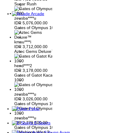
Sugar Rush
Arcade
zeusba****u
IDR
5,076,000.00
Gates of Olympus 1000
kmsu****i
IDR
3,712,000.00
Aztec Gems Deluxe™
hend****2
IDR
3,178,000.00
Gates of Gatot Kaca
1000
zeusba****u
IDR
3,026,000.00
Gates of Olympus 1000
Poker
zeusba****u
IDR
2,779,500.00
E-Sports
Gates of Olympus 1000
Sabung Ayam