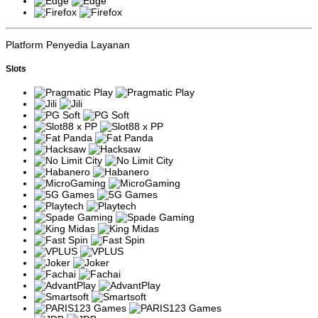
FAQ PARIS123
Platform Penyedia Layanan
Apa yang dimaksud dengan PARIS123?
PARIS123 merupakan halaman informasi yang membahas berbagai
Slots
referensi mengenai situs slot, pembaruan layanan, serta informasi
yang berkaitan dengan permainan slot online agar pembaca dapat
memperoleh gambaran sebelum memilih platform yang sesuai.
Apa arti istilah slot gacor?
Istilah slot gacor adalah sebutan yang umum digunakan oleh
komunitas pemain untuk menggambarkan permainan yang
dianggap sedang memberikan hasil yang lebih sering. Namun,
istilah ini bukan merupakan jaminan kemenangan karena setiap
permainan memiliki mekanisme dan hasil yang berbeda.
Mengapa banyak pengguna mencari daftar 10 situs slot gacor?
Daftar tersebut biasanya digunakan sebagai referensi untuk
membandingkan fitur platform, variasi permainan, metode transaksi,
kualitas layanan pelanggan, serta kemudahan akses dari berbagai
perangkat.
Apakah informasi slot gacor hari ini dapat menjamin jackpot atau
maxwin?