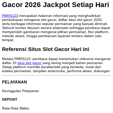
Gacor 2026 Jackpot Setiap Hari
PARIS123
merupakan halaman informasi yang menghadirkan
pembahasan mengenai slot gacor, daftar situs slot gacor 2026,
serta berbagai informasi seputar permainan yang banyak diminati.
Seluruh konten disusun secara sistematis sehingga pembaca dapat
memperoleh gambaran mengenai pilihan permainan, fitur platform,
metode akses, hingga pembaruan layanan terbaru dalam satu
tempat.
Referensi Situs Slot Gacor Hari Ini
Melalui PARIS123, pembaca dapat menemukan referensi mengenai
daftar 10
situs slot gacor
yang sering menjadi bahan pencarian.
Setiap platform memiliki karakteristik yang berbeda, mulai dari
koleksi permainan, tampilan antarmuka, performa akses, dukungan
layanan pelanggan, metode transaksi, hingga kompatibilitas dengan
berbagai perangkat.
PELAYANAN
Dalam memilih sebuah platform, jangan hanya terpaku pada istilah
slot gacor hari ini, jackpot, atau promosi yang ditawarkan.
Keunggulan Pelayanan
Pengguna juga sebaiknya memperhatikan aspek keamanan akun,
kejelasan syarat dan ketentuan, lisensi operasional, batas usia
DEPOSIT
pengguna, serta transparansi setiap fitur yang tersedia. Dengan
memahami informasi tersebut, pengguna dapat mengenal
Rata-Rata Waktu
mekanisme layanan secara lebih menyeluruh sebelum