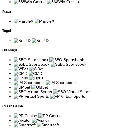
Race
Togel
Olahraga
Crash Game