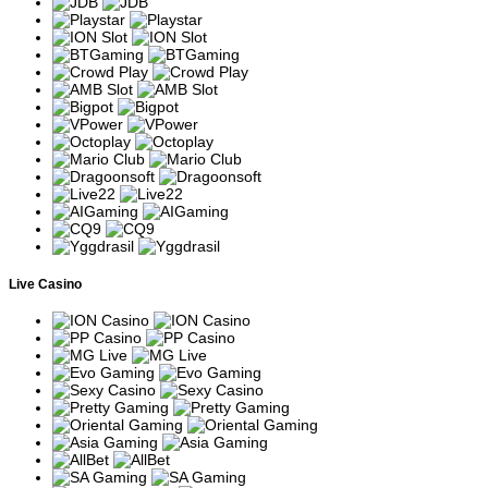
Tidak. Informasi yang tersedia hanya bersifat referensi. Hasil setiap
permainan dipengaruhi oleh mekanisme permainan yang digunakan
dan tidak ada informasi yang dapat menjamin seseorang akan
memperoleh jackpot atau maxwin.
Apa yang perlu diperhatikan sebelum memilih platform permainan?
Sebelum menggunakan suatu platform, sebaiknya periksa reputasi
layanan, keamanan akun, ketentuan penggunaan, metode transaksi
yang tersedia, kualitas layanan pelanggan, serta pastikan platform
tersebut sesuai dengan peraturan yang berlaku di wilayah tempat
Anda berada.
Live Casino