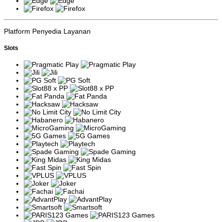
FAQ PARIS123
Platform Penyedia Layanan
Apa yang dimaksud dengan PARIS123?
PARIS123 merupakan halaman informasi yang membahas berbagai
Slots
referensi mengenai situs slot, pembaruan layanan, serta informasi
yang berkaitan dengan permainan slot online agar pembaca dapat
memperoleh gambaran sebelum memilih platform yang sesuai.
Apa arti istilah slot gacor?
Istilah slot gacor adalah sebutan yang umum digunakan oleh
komunitas pemain untuk menggambarkan permainan yang
dianggap sedang memberikan hasil yang lebih sering. Namun,
istilah ini bukan merupakan jaminan kemenangan karena setiap
permainan memiliki mekanisme dan hasil yang berbeda.
Mengapa banyak pengguna mencari daftar 10 situs slot gacor?
Daftar tersebut biasanya digunakan sebagai referensi untuk
membandingkan fitur platform, variasi permainan, metode transaksi,
kualitas layanan pelanggan, serta kemudahan akses dari berbagai
perangkat.
Apakah informasi slot gacor hari ini dapat menjamin jackpot atau
maxwin?