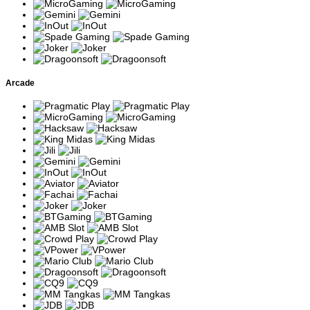
Arcade