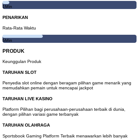
menggunakannya.
1
Min
Kemudahan Akses Slot Online
PENARIKAN
Informasi yang tersedia di PARIS123 dapat diakses melalui
Rata-Rata Waktu
komputer, laptop, tablet, maupun smartphone tanpa hambatan
berarti. Desain halaman yang responsif memudahkan pengguna
untuk membaca informasi terbaru, memperoleh pembaruan link,
5
Min
serta mengenal berbagai fitur yang tersedia dengan lebih nyaman.
PRODUK
Setiap permainan
slot online
umumnya menghadirkan variasi tema,
jumlah paylines, fitur bonus, tingkat volatilitas, hingga mekanisme
Keunggulan Produk
permainan yang berbeda-beda. Karena menggunakan sistem
permainan tersendiri, hasil dari setiap putaran bersifat acak dan
tidak dapat dipastikan sebelumnya.
TARUHAN SLOT
Bermain dengan Bijak dan Bertanggung Jawab
Penyedia slot online dengan beragam pilihan game menarik yang
memudahkan pemain untuk mencapai jackpot
Informasi mengenai
slot gacor hari ini
yang disajikan oleh PARIS123
bertujuan sebagai bahan referensi dan bukan merupakan jaminan
TARUHAN LIVE KASINO
kemenangan maupun maxwin. Selalu tetapkan batas waktu serta
anggaran bermain sesuai kemampuan, hindari menggunakan dana
Platform Pilihan bagi perusahaan-perusahaan terbaik di dunia,
untuk kebutuhan utama, dan hentikan aktivitas apabila mulai
dengan pilihan variasi game terbanyak
berdampak pada kondisi keuangan maupun kehidupan sehari-hari.
Pastikan layanan yang digunakan sesuai dengan ketentuan hukum
TARUHAN OLAHRAGA
di wilayah masing-masing serta hanya diakses oleh pengguna yang
telah memenuhi persyaratan usia.
Sportsbook Gaming Platform Terbaik menawarkan lebih banyak