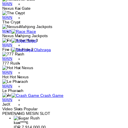
MAIN
Nexus Koi Gate
MAIN
The Crypt
MAIN
Race
Nexus Mahjong Jackpots
Togel
MAIN
Fire in the Hole 3
Olahraga
MAIN
777 Rush
MAIN
Hot Hot Nexus
MAIN
Le Pharaoh
Crash Game
MAIN
JetX
Video Slots Popular
PEMENANG MESIN SLOT
kari****6
IDR
7,914,000.00