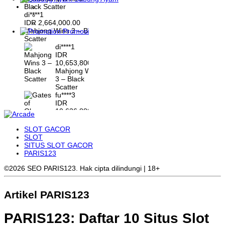
di****1
IDR
2,664,000.00
Mahjong Wins 3 – Black
Promosi
Scatter
di****1
IDR
10,653,800.00
Mahjong Wins
3 – Black
Scatter
fu****3
IDR
10,636,880.00
Gates of
Olympus 1000
SLOT GACOR
kari****6
SLOT
IDR
SITUS SLOT GACOR
9,602,000.00
PARIS123
Gates of
Olympus™
©2026 SEO PARIS123. Hak cipta dilindungi | 18+
Artikel PARIS123
PARIS123: Daftar 10 Situs Slot