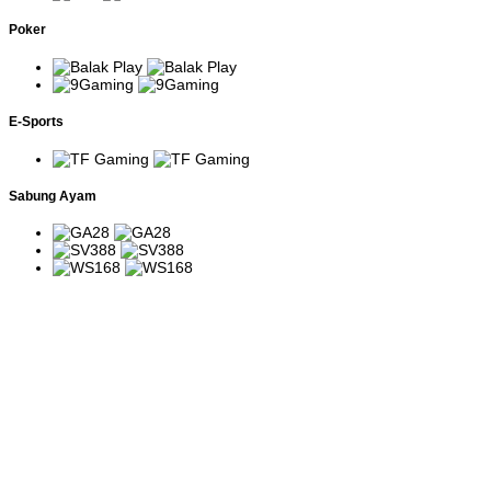
Poker
E-Sports
Sabung Ayam