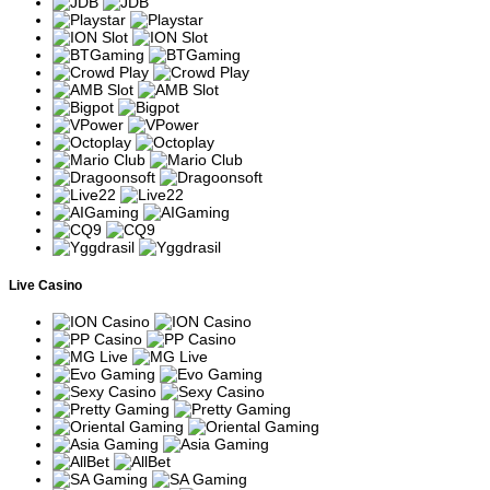
Tidak. Informasi yang tersedia hanya bersifat referensi. Hasil setiap
permainan dipengaruhi oleh mekanisme permainan yang digunakan
dan tidak ada informasi yang dapat menjamin seseorang akan
memperoleh jackpot atau maxwin.
Apa yang perlu diperhatikan sebelum memilih platform permainan?
Sebelum menggunakan suatu platform, sebaiknya periksa reputasi
layanan, keamanan akun, ketentuan penggunaan, metode transaksi
yang tersedia, kualitas layanan pelanggan, serta pastikan platform
tersebut sesuai dengan peraturan yang berlaku di wilayah tempat
Anda berada.
Live Casino