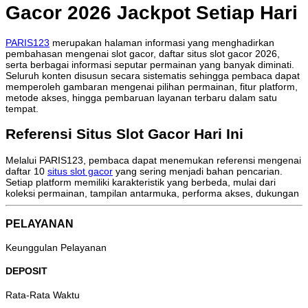
Gacor 2026 Jackpot Setiap Hari
PARIS123
merupakan halaman informasi yang menghadirkan
pembahasan mengenai slot gacor, daftar situs slot gacor 2026,
serta berbagai informasi seputar permainan yang banyak diminati.
Seluruh konten disusun secara sistematis sehingga pembaca dapat
memperoleh gambaran mengenai pilihan permainan, fitur platform,
metode akses, hingga pembaruan layanan terbaru dalam satu
tempat.
Referensi Situs Slot Gacor Hari Ini
Melalui PARIS123, pembaca dapat menemukan referensi mengenai
daftar 10
situs slot gacor
yang sering menjadi bahan pencarian.
Setiap platform memiliki karakteristik yang berbeda, mulai dari
koleksi permainan, tampilan antarmuka, performa akses, dukungan
layanan pelanggan, metode transaksi, hingga kompatibilitas dengan
berbagai perangkat.
PELAYANAN
Dalam memilih sebuah platform, jangan hanya terpaku pada istilah
slot gacor hari ini, jackpot, atau promosi yang ditawarkan.
Keunggulan Pelayanan
Pengguna juga sebaiknya memperhatikan aspek keamanan akun,
kejelasan syarat dan ketentuan, lisensi operasional, batas usia
DEPOSIT
pengguna, serta transparansi setiap fitur yang tersedia. Dengan
memahami informasi tersebut, pengguna dapat mengenal
Rata-Rata Waktu
mekanisme layanan secara lebih menyeluruh sebelum