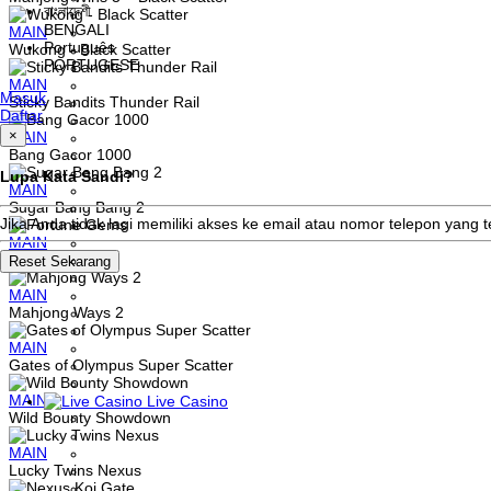
বাংলাদেশী
BENGALI
MAIN
Português
Wukong - Black Scatter
PORTUGESE
MAIN
Masuk
Sticky Bandits Thunder Rail
Daftar
×
MAIN
Bang Gacor 1000
Lupa Kata Sandi?
MAIN
Sugar Bang Bang 2
Jika Anda tidak lagi memiliki akses ke email atau nomor telepon yan
MAIN
Fortune Gems
MAIN
Mahjong Ways 2
MAIN
Gates of Olympus Super Scatter
MAIN
Live Casino
Wild Bounty Showdown
MAIN
Lucky Twins Nexus