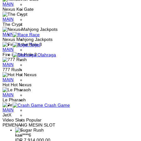
MAIN
Nexus Koi Gate
MAIN
The Crypt
MAIN
Race
Nexus Mahjong Jackpots
Togel
MAIN
Fire in the Hole 3
Olahraga
MAIN
777 Rush
MAIN
Hot Hot Nexus
MAIN
Le Pharaoh
Crash Game
MAIN
JetX
Video Slots Popular
PEMENANG MESIN SLOT
kari****6
IDR
7,914,000.00