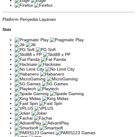
FAQ PARIS123
Platform Penyedia Layanan
Apa yang dimaksud dengan PARIS123?
PARIS123 merupakan halaman informasi yang membahas berbagai
Slots
referensi mengenai situs slot, pembaruan layanan, serta informasi
yang berkaitan dengan permainan slot online agar pembaca dapat
memperoleh gambaran sebelum memilih platform yang sesuai.
Apa arti istilah slot gacor?
Istilah slot gacor adalah sebutan yang umum digunakan oleh
komunitas pemain untuk menggambarkan permainan yang
dianggap sedang memberikan hasil yang lebih sering. Namun,
istilah ini bukan merupakan jaminan kemenangan karena setiap
permainan memiliki mekanisme dan hasil yang berbeda.
Mengapa banyak pengguna mencari daftar 10 situs slot gacor?
Daftar tersebut biasanya digunakan sebagai referensi untuk
membandingkan fitur platform, variasi permainan, metode transaksi,
kualitas layanan pelanggan, serta kemudahan akses dari berbagai
perangkat.
Apakah informasi slot gacor hari ini dapat menjamin jackpot atau
maxwin?