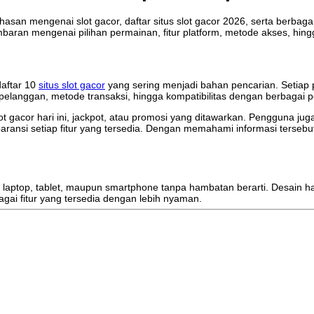
 mengenai slot gacor, daftar situs slot gacor 2026, serta berbagai
aran mengenai pilihan permainan, fitur platform, metode akses, hin
aftar 10
situs slot gacor
yang sering menjadi bahan pencarian. Setiap pl
elanggan, metode transaksi, hingga kompatibilitas dengan berbagai p
lot gacor hari ini, jackpot, atau promosi yang ditawarkan. Pengguna 
nsparansi setiap fitur yang tersedia. Dengan memahami informasi ters
er, laptop, tablet, maupun smartphone tanpa hambatan berarti. Des
gai fitur yang tersedia dengan lebih nyaman.
lah paylines, fitur bonus, tingkat volatilitas, hingga mekanisme p
pastikan sebelumnya.
bertujuan sebagai bahan referensi dan bukan merupakan jaminan kem
k kebutuhan utama, dan hentikan aktivitas apabila mulai berdampak
masing-masing serta hanya diakses oleh pengguna yang telah memenu