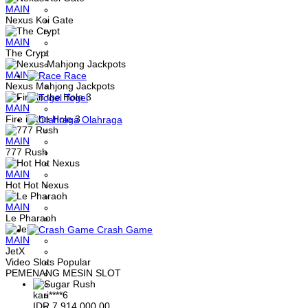
MAIN
Nexus Koi Gate
MAIN
The Crypt
MAIN
Race
Nexus Mahjong Jackpots
Togel
MAIN
Fire in the Hole 3
Olahraga
MAIN
777 Rush
MAIN
Hot Hot Nexus
MAIN
Le Pharaoh
Crash Game
MAIN
JetX
Video Slots Popular
PEMENANG MESIN SLOT
kari****6
IDR
7,914,000.00