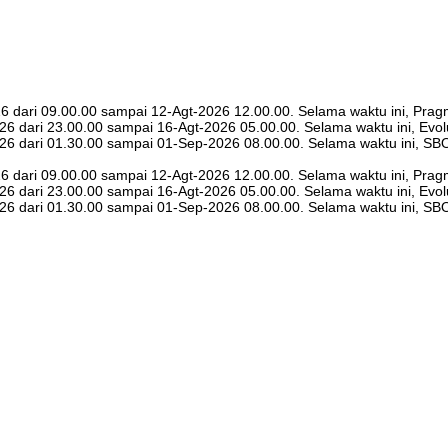
26 dari 09.00.00 sampai 12-Agt-2026 12.00.00. Selama waktu ini, Pra
026 dari 23.00.00 sampai 16-Agt-2026 05.00.00. Selama waktu ini, Ev
6 dari 01.30.00 sampai 01-Sep-2026 08.00.00. Selama waktu ini, SB
26 dari 09.00.00 sampai 12-Agt-2026 12.00.00. Selama waktu ini, Pra
026 dari 23.00.00 sampai 16-Agt-2026 05.00.00. Selama waktu ini, Ev
6 dari 01.30.00 sampai 01-Sep-2026 08.00.00. Selama waktu ini, SB