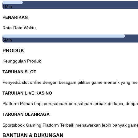
Ulasan Pengguna PARIS123
1
Min
PENARIKAN
Raka Pratama
PARIS123 memiliki tampilan situs yang mudah dipahami dan tidak m
cepat.
Rata-Rata Waktu
Bayu Santoso
Saya menilai PARIS123 cukup praktis karena proses daftar dan login
5
Min
Andika Wijaya
PARIS123 memberikan pengalaman akses yang nyaman dengan naviga
PRODUK
Fadli Ramadhan
Situs PARIS123 terlihat modern dan responsif. Saya suka karena set
Keunggulan Produk
Reza Maulana
Tampilan situsnya simpel dan aksesnya cepat. Informasi slot gacor ha
TARUHAN SLOT
Yoga Saputra
Menurut saya, PARIS123 cukup nyaman digunakan karena informasi dis
Penyedia slot online dengan beragam pilihan game menarik yang m
FAQ PARIS123
TARUHAN LIVE KASINO
Apa yang dimaksud dengan PARIS123?
Platform Pilihan bagi perusahaan-perusahaan terbaik di dunia, denga
PARIS123 merupakan halaman informasi yang membahas berbagai refe
memperoleh gambaran sebelum memilih platform yang sesuai.
TARUHAN OLAHRAGA
Apa arti istilah slot gacor?
Sportsbook Gaming Platform Terbaik menawarkan lebih banyak game, 
Istilah slot gacor adalah sebutan yang umum digunakan oleh komuni
BANTUAN & DUKUNGAN
merupakan jaminan kemenangan karena setiap permainan memiliki 