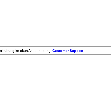
g terhubung ke akun Anda, hubungi
Customer Support
.