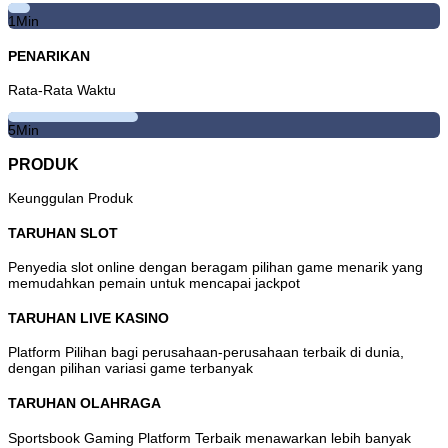
menggunakannya.
1
Min
Kemudahan Akses Slot Online
PENARIKAN
Informasi yang tersedia di PARIS123 dapat diakses melalui
Rata-Rata Waktu
komputer, laptop, tablet, maupun smartphone tanpa hambatan
berarti. Desain halaman yang responsif memudahkan pengguna
untuk membaca informasi terbaru, memperoleh pembaruan link,
5
Min
serta mengenal berbagai fitur yang tersedia dengan lebih nyaman.
PRODUK
Setiap permainan
slot online
umumnya menghadirkan variasi tema,
jumlah paylines, fitur bonus, tingkat volatilitas, hingga mekanisme
Keunggulan Produk
permainan yang berbeda-beda. Karena menggunakan sistem
permainan tersendiri, hasil dari setiap putaran bersifat acak dan
tidak dapat dipastikan sebelumnya.
TARUHAN SLOT
Bermain dengan Bijak dan Bertanggung Jawab
Penyedia slot online dengan beragam pilihan game menarik yang
memudahkan pemain untuk mencapai jackpot
Informasi mengenai
slot gacor hari ini
yang disajikan oleh PARIS123
bertujuan sebagai bahan referensi dan bukan merupakan jaminan
TARUHAN LIVE KASINO
kemenangan maupun maxwin. Selalu tetapkan batas waktu serta
anggaran bermain sesuai kemampuan, hindari menggunakan dana
Platform Pilihan bagi perusahaan-perusahaan terbaik di dunia,
untuk kebutuhan utama, dan hentikan aktivitas apabila mulai
dengan pilihan variasi game terbanyak
berdampak pada kondisi keuangan maupun kehidupan sehari-hari.
Pastikan layanan yang digunakan sesuai dengan ketentuan hukum
TARUHAN OLAHRAGA
di wilayah masing-masing serta hanya diakses oleh pengguna yang
telah memenuhi persyaratan usia.
Sportsbook Gaming Platform Terbaik menawarkan lebih banyak