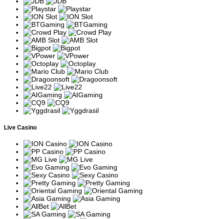
Tidak. Informasi yang tersedia hanya bersifat referensi. Hasil setiap
permainan dipengaruhi oleh mekanisme permainan yang digunakan
dan tidak ada informasi yang dapat menjamin seseorang akan
memperoleh jackpot atau maxwin.
Apa yang perlu diperhatikan sebelum memilih platform permainan?
Sebelum menggunakan suatu platform, sebaiknya periksa reputasi
layanan, keamanan akun, ketentuan penggunaan, metode transaksi
yang tersedia, kualitas layanan pelanggan, serta pastikan platform
tersebut sesuai dengan peraturan yang berlaku di wilayah tempat
Anda berada.
Live Casino