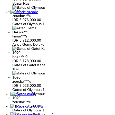
Sugar Rush
Arcade
zeusba****u
IDR
5,076,000.00
Gates of Olympus 1000
kmsu****i
IDR
3,712,000.00
Aztec Gems Deluxe™
hend****2
IDR
3,178,000.00
Gates of Gatot Kaca
1000
zeusba****u
IDR
3,026,000.00
Gates of Olympus 1000
Poker
zeusba****u
IDR
2,779,500.00
E-Sports
Gates of Olympus 1000
Sabung Ayam