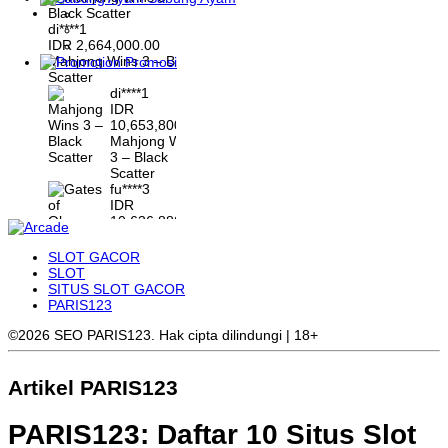
di****1
IDR
2,664,000.00
Mahjong Wins 3 – Black
Promosi
Scatter
di****1
IDR
10,653,800.00
Mahjong Wins
3 – Black
Scatter
fu****3
IDR
10,636,880.00
Gates of
Olympus 1000
SLOT GACOR
kari****6
SLOT
IDR
SITUS SLOT GACOR
9,602,000.00
PARIS123
Gates of
Olympus™
©2026 SEO PARIS123. Hak cipta dilindungi | 18+
Artikel PARIS123
PARIS123: Daftar 10 Situs Slot