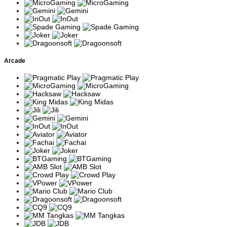
Arcade