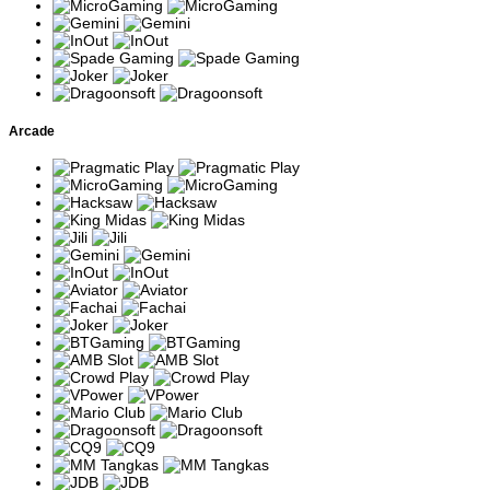
Arcade