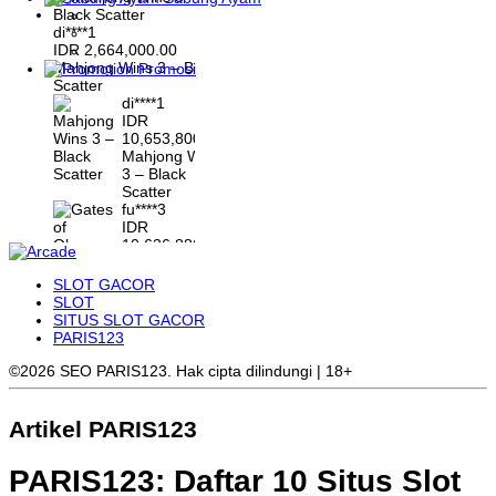
di****1
IDR
2,664,000.00
Mahjong Wins 3 – Black
Promosi
Scatter
di****1
IDR
10,653,800.00
Mahjong Wins
3 – Black
Scatter
fu****3
IDR
10,636,880.00
Gates of
Olympus 1000
SLOT GACOR
kari****6
SLOT
IDR
SITUS SLOT GACOR
9,602,000.00
PARIS123
Gates of
Olympus™
©2026 SEO PARIS123. Hak cipta dilindungi | 18+
Artikel PARIS123
PARIS123: Daftar 10 Situs Slot