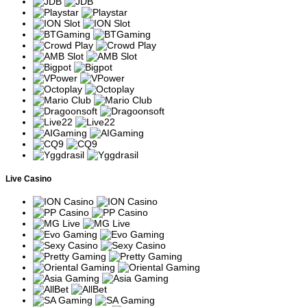
Tidak. Informasi yang tersedia hanya bersifat referensi. Hasil setiap
permainan dipengaruhi oleh mekanisme permainan yang digunakan
dan tidak ada informasi yang dapat menjamin seseorang akan
memperoleh jackpot atau maxwin.
Apa yang perlu diperhatikan sebelum memilih platform permainan?
Sebelum menggunakan suatu platform, sebaiknya periksa reputasi
layanan, keamanan akun, ketentuan penggunaan, metode transaksi
yang tersedia, kualitas layanan pelanggan, serta pastikan platform
tersebut sesuai dengan peraturan yang berlaku di wilayah tempat
Anda berada.
Live Casino