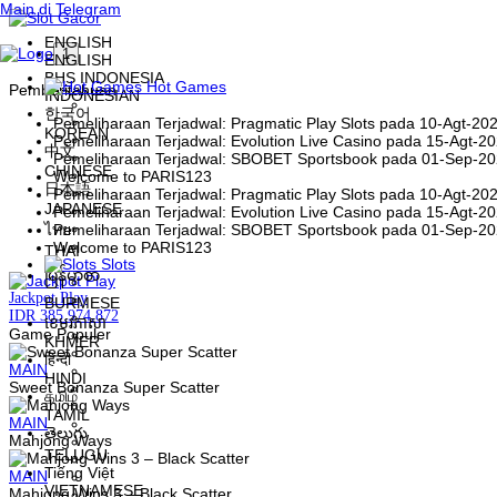
Main di Telegram
ENGLISH
1
ENGLISH
BHS INDONESIA
Hot Games
Pemberitahuan
INDONESIAN
한국어
Pemeliharaan Terjadwal: Pragmatic Play Slots pada 10-Agt-20
KOREAN
Pemeliharaan Terjadwal: Evolution Live Casino pada 15-Agt-2
中文
Pemeliharaan Terjadwal: SBOBET Sportsbook pada 01-Sep-202
CHINESE
Welcome to PARIS123
日本語
Pemeliharaan Terjadwal: Pragmatic Play Slots pada 10-Agt-20
JAPANESE
Pemeliharaan Terjadwal: Evolution Live Casino pada 15-Agt-2
ไทย
Pemeliharaan Terjadwal: SBOBET Sportsbook pada 01-Sep-202
Welcome to PARIS123
THAI
Slots
မြန်မာစာ
Jackpot
Play
BURMESE
IDR
385.974.872
ខេមរភាសា
Game Populer
KHMER
हिन्दी
MAIN
HINDI
Sweet Bonanza Super Scatter
தமிழ்
TAMIL
MAIN
తెలుగు
Mahjong Ways
TELUGU
Tiếng Việt
MAIN
VIETNAMESE
Mahjong Wins 3 – Black Scatter