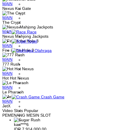
MAIN
Nexus Koi Gate
MAIN
The Crypt
MAIN
Race
Nexus Mahjong Jackpots
Togel
MAIN
Fire in the Hole 3
Olahraga
MAIN
777 Rush
MAIN
Hot Hot Nexus
MAIN
Le Pharaoh
Crash Game
MAIN
JetX
Video Slots Popular
PEMENANG MESIN SLOT
kari****6
IDR
7,914,000.00