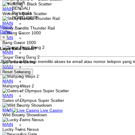
বাংলাদেশী
BENGALI
MAIN
Português
Wukong - Black Scatter
PORTUGESE
MAIN
Masuk
Sticky Bandits Thunder Rail
Daftar
×
MAIN
Bang Gacor 1000
Lupa Kata Sandi?
MAIN
Sugar Bang Bang 2
Jika Anda tidak lagi memiliki akses ke email atau nomor telepon yan
MAIN
Fortune Gems
MAIN
Mahjong Ways 2
MAIN
Gates of Olympus Super Scatter
MAIN
Live Casino
Wild Bounty Showdown
MAIN
Lucky Twins Nexus