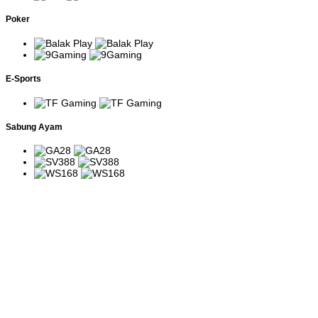
Poker
E-Sports
Sabung Ayam