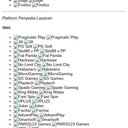
FAQ PARIS123
Platform Penyedia Layanan
Apa yang dimaksud dengan PARIS123?
PARIS123 merupakan halaman informasi yang membahas berbagai
Slots
referensi mengenai situs slot, pembaruan layanan, serta informasi
yang berkaitan dengan permainan slot online agar pembaca dapat
memperoleh gambaran sebelum memilih platform yang sesuai.
Apa arti istilah slot gacor?
Istilah slot gacor adalah sebutan yang umum digunakan oleh
komunitas pemain untuk menggambarkan permainan yang
dianggap sedang memberikan hasil yang lebih sering. Namun,
istilah ini bukan merupakan jaminan kemenangan karena setiap
permainan memiliki mekanisme dan hasil yang berbeda.
Mengapa banyak pengguna mencari daftar 10 situs slot gacor?
Daftar tersebut biasanya digunakan sebagai referensi untuk
membandingkan fitur platform, variasi permainan, metode transaksi,
kualitas layanan pelanggan, serta kemudahan akses dari berbagai
perangkat.
Apakah informasi slot gacor hari ini dapat menjamin jackpot atau
maxwin?