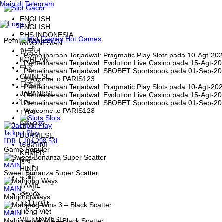
Main di Telegram
ENGLISH
1
ENGLISH
BHS INDONESIA
Hot Games
Pemberitahuan
INDONESIAN
한국어
Pemeliharaan Terjadwal: Pragmatic Play Slots pada 10-Agt-20
KOREAN
Pemeliharaan Terjadwal: Evolution Live Casino pada 15-Agt-2
中文
Pemeliharaan Terjadwal: SBOBET Sportsbook pada 01-Sep-202
CHINESE
Welcome to PARIS123
日本語
Pemeliharaan Terjadwal: Pragmatic Play Slots pada 10-Agt-20
JAPANESE
Pemeliharaan Terjadwal: Evolution Live Casino pada 15-Agt-2
ไทย
Pemeliharaan Terjadwal: SBOBET Sportsbook pada 01-Sep-202
Welcome to PARIS123
THAI
Slots
မြန်မာစာ
Jackpot
Play
BURMESE
IDR
1.104.298.531
ខេមរភាសា
Game Populer
KHMER
हिन्दी
MAIN
HINDI
Sweet Bonanza Super Scatter
தமிழ்
TAMIL
MAIN
తెలుగు
Mahjong Ways
TELUGU
Tiếng Việt
MAIN
VIETNAMESE
Mahjong Wins 3 – Black Scatter