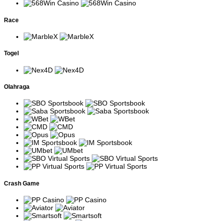
Race
Togel
Olahraga
Crash Game