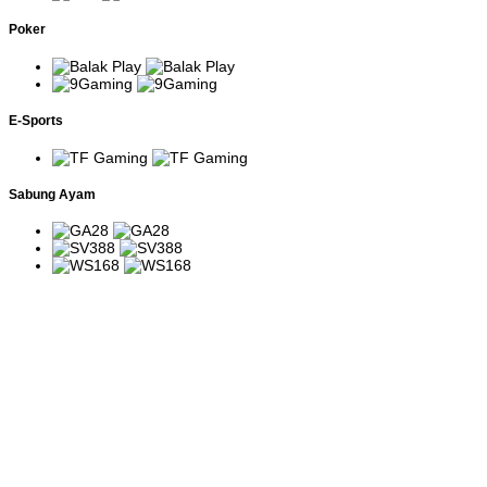
Poker
E-Sports
Sabung Ayam