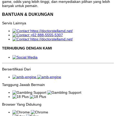
game, odds yang lebih tinggi, dan menyediakan pilihan yang lebih
Ulasan Pengguna PARIS123
banyak untuk pemain.
BANTUAN & DUKUNGAN
Raka Pratama
PARIS123 memiliki tampilan situs yang mudah dipahami dan tidak
membingungkan. Informasi link dan menu utama tersusun rapi
Servis Lainnya
sehingga pengguna bisa mengakses halaman yang dibutuhkan
https://doctorstellamd.net/
dengan lebih cepat.
+62 888-5555-5307
Bayu Santoso
https://doctorstellamd.net/
Saya menilai PARIS123 cukup praktis karena proses daftar dan
login terasa sederhana. Halamannya juga ringan ketika dibuka
melalui perangkat mobile.
TERHUBUNG DENGAN KAMI
Andika Wijaya
PARIS123 memberikan pengalaman akses yang nyaman dengan
navigasi yang jelas. Informasi yang tersedia cukup membantu untuk
menemukan pembaruan link secara lebih mudah.
Fadli Ramadhan
Bersertifikasi Dari
Situs PARIS123 terlihat modern dan responsif. Saya suka karena
setiap bagian halaman mudah dibaca, terutama untuk pengguna
yang ingin mencari informasi terbaru secara cepat.
Tanggung Jawab Bermain
Reza Maulana
Tampilan situsnya simpel dan aksesnya cepat. Informasi slot gacor
hari ini juga tidak bertele-tele, sehingga cocok untuk pengguna yang
ingin membaca referensi secara praktis.
Yoga Saputra
Browser Yang Didukung
Menurut saya, PARIS123 cukup nyaman digunakan karena
informasi disajikan secara ringkas dan tidak berlebihan. Akses
melalui smartphone juga berjalan lancar dan praktis.