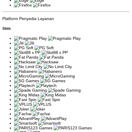
FAQ PARIS123
Platform Penyedia Layanan
Apa yang dimaksud dengan PARIS123?
PARIS123 merupakan halaman informasi yang membahas berbagai
Slots
referensi mengenai situs slot, pembaruan layanan, serta informasi
yang berkaitan dengan permainan slot online agar pembaca dapat
memperoleh gambaran sebelum memilih platform yang sesuai.
Apa arti istilah slot gacor?
Istilah slot gacor adalah sebutan yang umum digunakan oleh
komunitas pemain untuk menggambarkan permainan yang
dianggap sedang memberikan hasil yang lebih sering. Namun,
istilah ini bukan merupakan jaminan kemenangan karena setiap
permainan memiliki mekanisme dan hasil yang berbeda.
Mengapa banyak pengguna mencari daftar 10 situs slot gacor?
Daftar tersebut biasanya digunakan sebagai referensi untuk
membandingkan fitur platform, variasi permainan, metode transaksi,
kualitas layanan pelanggan, serta kemudahan akses dari berbagai
perangkat.
Apakah informasi slot gacor hari ini dapat menjamin jackpot atau
maxwin?