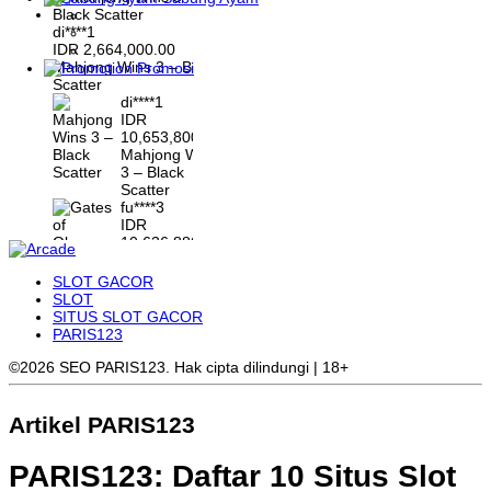
di****1
IDR
2,664,000.00
Mahjong Wins 3 – Black
Promosi
Scatter
di****1
IDR
10,653,800.00
Mahjong Wins
3 – Black
Scatter
fu****3
IDR
10,636,880.00
Gates of
Olympus 1000
SLOT GACOR
kari****6
SLOT
IDR
SITUS SLOT GACOR
9,602,000.00
PARIS123
Gates of
Olympus™
©2026 SEO PARIS123. Hak cipta dilindungi | 18+
Artikel PARIS123
PARIS123: Daftar 10 Situs Slot