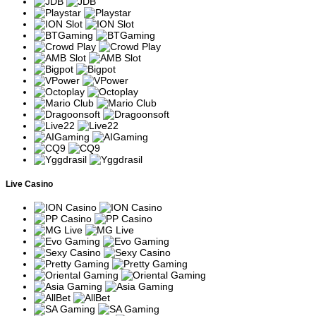
Tidak. Informasi yang tersedia hanya bersifat referensi. Hasil setiap
permainan dipengaruhi oleh mekanisme permainan yang digunakan
dan tidak ada informasi yang dapat menjamin seseorang akan
memperoleh jackpot atau maxwin.
Apa yang perlu diperhatikan sebelum memilih platform permainan?
Sebelum menggunakan suatu platform, sebaiknya periksa reputasi
layanan, keamanan akun, ketentuan penggunaan, metode transaksi
yang tersedia, kualitas layanan pelanggan, serta pastikan platform
tersebut sesuai dengan peraturan yang berlaku di wilayah tempat
Anda berada.
Live Casino