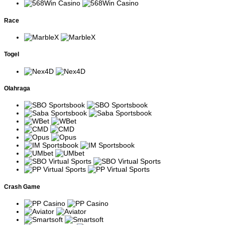
Race
Togel
Olahraga
Crash Game