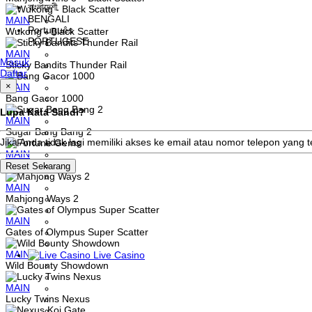
বাংলাদেশী
BENGALI
MAIN
Português
Wukong - Black Scatter
PORTUGESE
MAIN
Masuk
Sticky Bandits Thunder Rail
Daftar
×
MAIN
Bang Gacor 1000
Lupa Kata Sandi?
MAIN
Sugar Bang Bang 2
Jika Anda tidak lagi memiliki akses ke email atau nomor telepon yan
MAIN
Fortune Gems
MAIN
Mahjong Ways 2
MAIN
Gates of Olympus Super Scatter
MAIN
Live Casino
Wild Bounty Showdown
MAIN
Lucky Twins Nexus