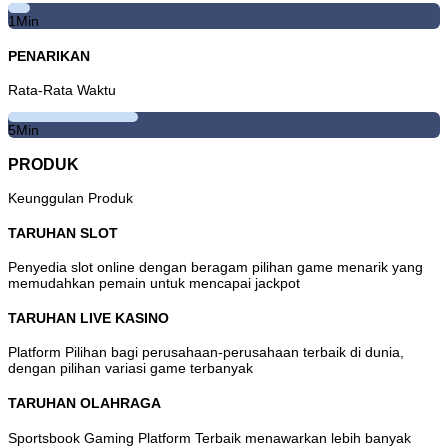
menggunakannya.
1
Min
Kemudahan Akses Slot Online
PENARIKAN
Informasi yang tersedia di PARIS123 dapat diakses melalui
Rata-Rata Waktu
komputer, laptop, tablet, maupun smartphone tanpa hambatan
berarti. Desain halaman yang responsif memudahkan pengguna
untuk membaca informasi terbaru, memperoleh pembaruan link,
5
Min
serta mengenal berbagai fitur yang tersedia dengan lebih nyaman.
PRODUK
Setiap permainan
slot online
umumnya menghadirkan variasi tema,
jumlah paylines, fitur bonus, tingkat volatilitas, hingga mekanisme
Keunggulan Produk
permainan yang berbeda-beda. Karena menggunakan sistem
permainan tersendiri, hasil dari setiap putaran bersifat acak dan
tidak dapat dipastikan sebelumnya.
TARUHAN SLOT
Bermain dengan Bijak dan Bertanggung Jawab
Penyedia slot online dengan beragam pilihan game menarik yang
memudahkan pemain untuk mencapai jackpot
Informasi mengenai
slot gacor hari ini
yang disajikan oleh PARIS123
bertujuan sebagai bahan referensi dan bukan merupakan jaminan
TARUHAN LIVE KASINO
kemenangan maupun maxwin. Selalu tetapkan batas waktu serta
anggaran bermain sesuai kemampuan, hindari menggunakan dana
Platform Pilihan bagi perusahaan-perusahaan terbaik di dunia,
untuk kebutuhan utama, dan hentikan aktivitas apabila mulai
dengan pilihan variasi game terbanyak
berdampak pada kondisi keuangan maupun kehidupan sehari-hari.
Pastikan layanan yang digunakan sesuai dengan ketentuan hukum
TARUHAN OLAHRAGA
di wilayah masing-masing serta hanya diakses oleh pengguna yang
telah memenuhi persyaratan usia.
Sportsbook Gaming Platform Terbaik menawarkan lebih banyak