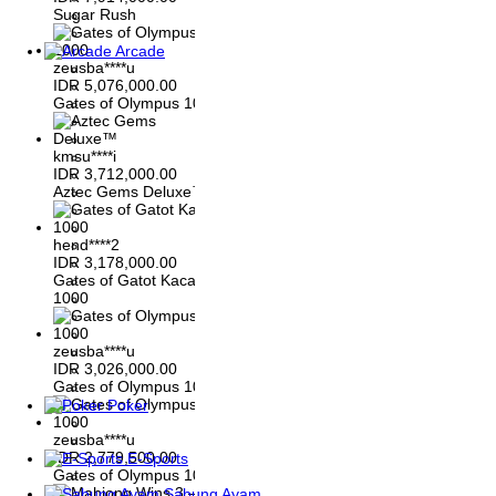
Sugar Rush
Arcade
zeusba****u
IDR
5,076,000.00
Gates of Olympus 1000
kmsu****i
IDR
3,712,000.00
Aztec Gems Deluxe™
hend****2
IDR
3,178,000.00
Gates of Gatot Kaca
1000
zeusba****u
IDR
3,026,000.00
Gates of Olympus 1000
Poker
zeusba****u
IDR
2,779,500.00
E-Sports
Gates of Olympus 1000
Sabung Ayam