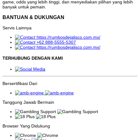
game, odds yang lebih tinggi, dan menyediakan pilihan yang lebih
Ulasan Pengguna PARIS123
banyak untuk pemain.
BANTUAN & DUKUNGAN
Raka Pratama
PARIS123 memiliki tampilan situs yang mudah dipahami dan tidak
membingungkan. Informasi link dan menu utama tersusun rapi
Servis Lainnya
sehingga pengguna bisa mengakses halaman yang dibutuhkan
https://rumbosdejalisco.com.mx/
dengan lebih cepat.
+62 888-5555-5307
Bayu Santoso
https://rumbosdejalisco.com.mx/
Saya menilai PARIS123 cukup praktis karena proses daftar dan
login terasa sederhana. Halamannya juga ringan ketika dibuka
melalui perangkat mobile.
TERHUBUNG DENGAN KAMI
Andika Wijaya
PARIS123 memberikan pengalaman akses yang nyaman dengan
navigasi yang jelas. Informasi yang tersedia cukup membantu untuk
menemukan pembaruan link secara lebih mudah.
Fadli Ramadhan
Bersertifikasi Dari
Situs PARIS123 terlihat modern dan responsif. Saya suka karena
setiap bagian halaman mudah dibaca, terutama untuk pengguna
yang ingin mencari informasi terbaru secara cepat.
Tanggung Jawab Bermain
Reza Maulana
Tampilan situsnya simpel dan aksesnya cepat. Informasi slot gacor
hari ini juga tidak bertele-tele, sehingga cocok untuk pengguna yang
ingin membaca referensi secara praktis.
Yoga Saputra
Browser Yang Didukung
Menurut saya, PARIS123 cukup nyaman digunakan karena
informasi disajikan secara ringkas dan tidak berlebihan. Akses
melalui smartphone juga berjalan lancar dan praktis.