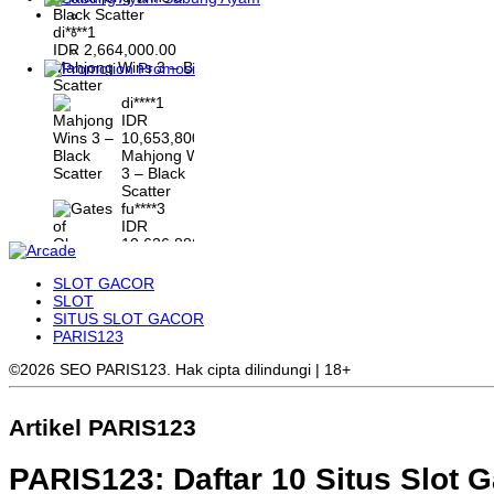
di****1
IDR
2,664,000.00
Mahjong Wins 3 – Black
Promosi
Scatter
di****1
IDR
10,653,800.00
Mahjong Wins
3 – Black
Scatter
fu****3
IDR
10,636,880.00
Gates of
Olympus 1000
SLOT GACOR
kari****6
SLOT
IDR
SITUS SLOT GACOR
9,602,000.00
PARIS123
Gates of
Olympus™
©2026 SEO PARIS123. Hak cipta dilindungi | 18+
Artikel PARIS123
PARIS123: Daftar 10 Situs Slot 