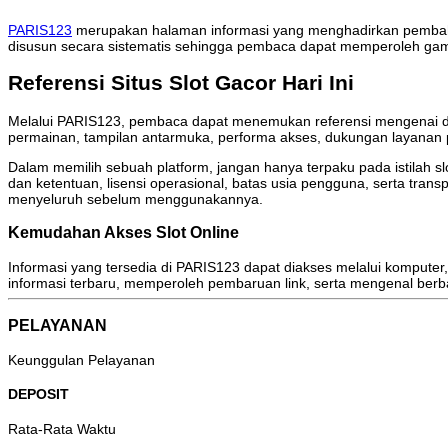
PARIS123
merupakan halaman informasi yang menghadirkan pembahasan
disusun secara sistematis sehingga pembaca dapat memperoleh gamb
Referensi Situs Slot Gacor Hari Ini
Melalui PARIS123, pembaca dapat menemukan referensi mengenai d
permainan, tampilan antarmuka, performa akses, dukungan layanan p
Dalam memilih sebuah platform, jangan hanya terpaku pada istilah s
dan ketentuan, lisensi operasional, batas usia pengguna, serta tra
menyeluruh sebelum menggunakannya.
Kemudahan Akses Slot Online
Informasi yang tersedia di PARIS123 dapat diakses melalui komput
informasi terbaru, memperoleh pembaruan link, serta mengenal berba
Setiap permainan
slot online
umumnya menghadirkan variasi tema, jum
PELAYANAN
tersendiri, hasil dari setiap putaran bersifat acak dan tidak dapat di
Keunggulan Pelayanan
Bermain dengan Bijak dan Bertanggung Jawab
DEPOSIT
Informasi mengenai
slot gacor hari ini
yang disajikan oleh PARIS123 
anggaran bermain sesuai kemampuan, hindari menggunakan dana untu
Rata-Rata Waktu
layanan yang digunakan sesuai dengan ketentuan hukum di wilayah 