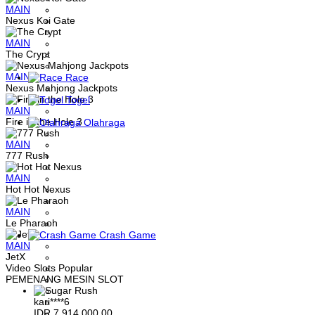
MAIN
Nexus Koi Gate
MAIN
The Crypt
MAIN
Race
Nexus Mahjong Jackpots
Togel
MAIN
Fire in the Hole 3
Olahraga
MAIN
777 Rush
MAIN
Hot Hot Nexus
MAIN
Le Pharaoh
Crash Game
MAIN
JetX
Video Slots Popular
PEMENANG MESIN SLOT
kari****6
IDR
7,914,000.00