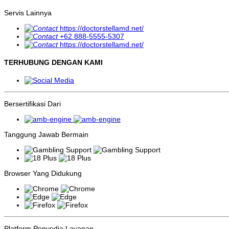
Servis Lainnya
Mengapa banyak pengguna mencari daftar 10 situs slot gacor?
https://doctorstellamd.net/
Daftar tersebut biasanya digunakan sebagai referensi untuk membandi
+62 888-5555-5307
https://doctorstellamd.net/
Apakah informasi slot gacor hari ini dapat menjamin jackpot atau ma
Tidak. Informasi yang tersedia hanya bersifat referensi. Hasil set
TERHUBUNG DENGAN KAMI
memperoleh jackpot atau maxwin.
Apa yang perlu diperhatikan sebelum memilih platform permainan?
Sebelum menggunakan suatu platform, sebaiknya periksa reputasi la
Bersertifikasi Dari
tersebut sesuai dengan peraturan yang berlaku di wilayah tempat An
Tanggung Jawab Bermain
Browser Yang Didukung
Platform Penyedia Layanan