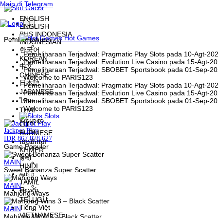
Main di Telegram
ENGLISH
1
ENGLISH
BHS INDONESIA
Hot Games
Pemberitahuan
INDONESIAN
한국어
Pemeliharaan Terjadwal: Pragmatic Play Slots pada 10-Agt-20
KOREAN
Pemeliharaan Terjadwal: Evolution Live Casino pada 15-Agt-2
中文
Pemeliharaan Terjadwal: SBOBET Sportsbook pada 01-Sep-202
CHINESE
Welcome to PARIS123
日本語
Pemeliharaan Terjadwal: Pragmatic Play Slots pada 10-Agt-20
JAPANESE
Pemeliharaan Terjadwal: Evolution Live Casino pada 15-Agt-2
ไทย
Pemeliharaan Terjadwal: SBOBET Sportsbook pada 01-Sep-202
Welcome to PARIS123
THAI
Slots
မြန်မာစာ
Jackpot
Play
BURMESE
IDR
867.078.627
ខេមរភាសា
Game Populer
KHMER
हिन्दी
MAIN
HINDI
Sweet Bonanza Super Scatter
தமிழ்
TAMIL
MAIN
తెలుగు
Mahjong Ways
TELUGU
Tiếng Việt
MAIN
VIETNAMESE
Mahjong Wins 3 – Black Scatter