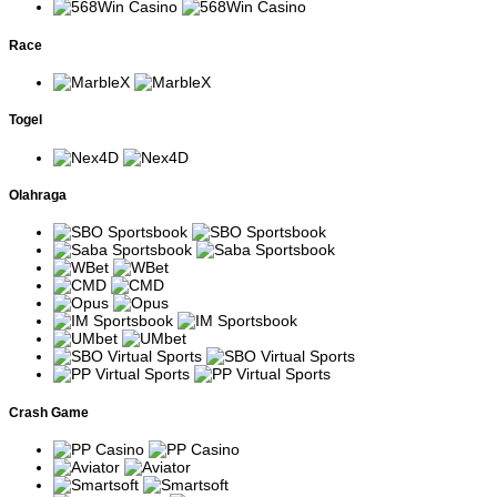
Race
Togel
Olahraga
Crash Game