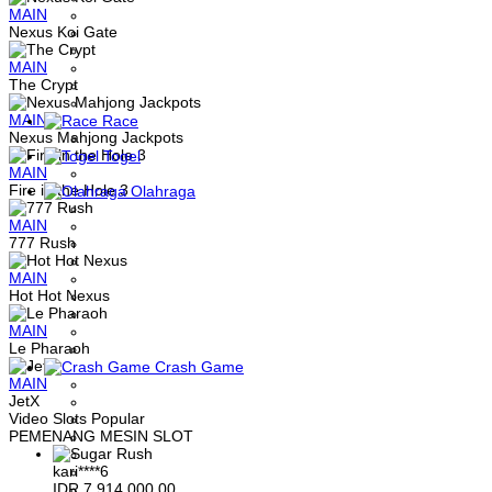
MAIN
Nexus Koi Gate
MAIN
The Crypt
MAIN
Race
Nexus Mahjong Jackpots
Togel
MAIN
Fire in the Hole 3
Olahraga
MAIN
777 Rush
MAIN
Hot Hot Nexus
MAIN
Le Pharaoh
Crash Game
MAIN
JetX
Video Slots Popular
PEMENANG MESIN SLOT
kari****6
IDR
7,914,000.00