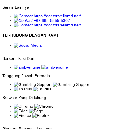
Servis Lainnya
Mengapa banyak pengguna mencari daftar 10 situs slot gacor?
https://doctorstellamd.net/
Daftar tersebut biasanya digunakan sebagai referensi untuk membandi
+62 888-5555-5307
https://doctorstellamd.net/
Apakah informasi slot gacor hari ini dapat menjamin jackpot atau ma
Tidak. Informasi yang tersedia hanya bersifat referensi. Hasil set
TERHUBUNG DENGAN KAMI
memperoleh jackpot atau maxwin.
Apa yang perlu diperhatikan sebelum memilih platform permainan?
Sebelum menggunakan suatu platform, sebaiknya periksa reputasi la
Bersertifikasi Dari
tersebut sesuai dengan peraturan yang berlaku di wilayah tempat An
Tanggung Jawab Bermain
Browser Yang Didukung
Platform Penyedia Layanan