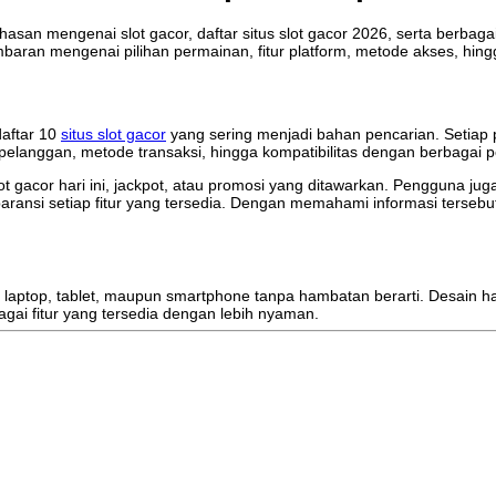
 mengenai slot gacor, daftar situs slot gacor 2026, serta berbagai
aran mengenai pilihan permainan, fitur platform, metode akses, hin
aftar 10
situs slot gacor
yang sering menjadi bahan pencarian. Setiap pl
elanggan, metode transaksi, hingga kompatibilitas dengan berbagai p
lot gacor hari ini, jackpot, atau promosi yang ditawarkan. Pengguna 
nsparansi setiap fitur yang tersedia. Dengan memahami informasi ters
er, laptop, tablet, maupun smartphone tanpa hambatan berarti. Des
gai fitur yang tersedia dengan lebih nyaman.
lah paylines, fitur bonus, tingkat volatilitas, hingga mekanisme p
pastikan sebelumnya.
bertujuan sebagai bahan referensi dan bukan merupakan jaminan kem
k kebutuhan utama, dan hentikan aktivitas apabila mulai berdampak
masing-masing serta hanya diakses oleh pengguna yang telah memenu