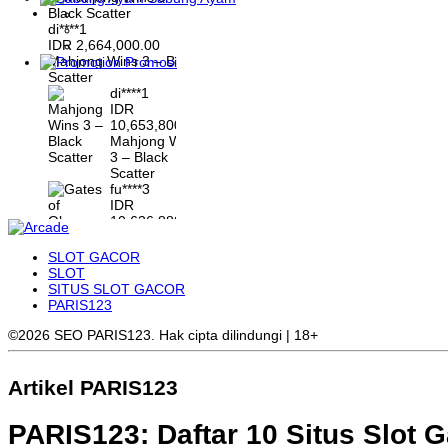
di****1
IDR
2,664,000.00
Mahjong Wins 3 – Black
Promosi
Scatter
di****1
IDR
10,653,800.00
Mahjong Wins
3 – Black
Scatter
fu****3
IDR
10,636,880.00
Gates of
Olympus 1000
SLOT GACOR
kari****6
SLOT
IDR
SITUS SLOT GACOR
9,602,000.00
PARIS123
Gates of
Olympus™
©2026 SEO PARIS123. Hak cipta dilindungi | 18+
Artikel PARIS123
PARIS123: Daftar 10 Situs Slot 