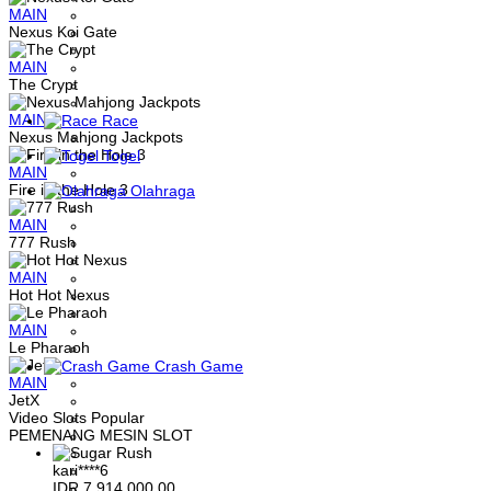
MAIN
Nexus Koi Gate
MAIN
The Crypt
MAIN
Race
Nexus Mahjong Jackpots
Togel
MAIN
Fire in the Hole 3
Olahraga
MAIN
777 Rush
MAIN
Hot Hot Nexus
MAIN
Le Pharaoh
Crash Game
MAIN
JetX
Video Slots Popular
PEMENANG MESIN SLOT
kari****6
IDR
7,914,000.00