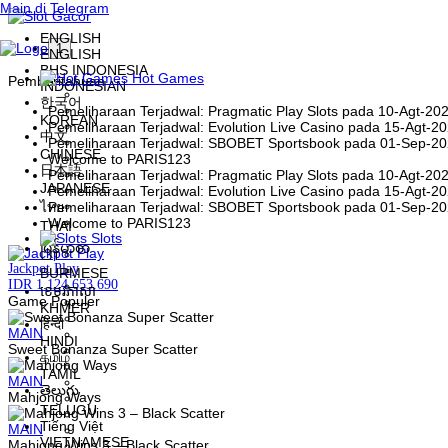
Main di Telegram
ENGLISH
1
ENGLISH
BHS INDONESIA
Hot Games
Pemberitahuan
INDONESIAN
한국어
Pemeliharaan Terjadwal: Pragmatic Play Slots pada 10-Agt-20
KOREAN
Pemeliharaan Terjadwal: Evolution Live Casino pada 15-Agt-2
中文
Pemeliharaan Terjadwal: SBOBET Sportsbook pada 01-Sep-202
CHINESE
Welcome to PARIS123
日本語
Pemeliharaan Terjadwal: Pragmatic Play Slots pada 10-Agt-20
JAPANESE
Pemeliharaan Terjadwal: Evolution Live Casino pada 15-Agt-2
ไทย
Pemeliharaan Terjadwal: SBOBET Sportsbook pada 01-Sep-202
Welcome to PARIS123
THAI
Slots
မြန်မာစာ
Jackpot
Play
BURMESE
IDR
1.124.653.690
ខេមរភាសា
Game Populer
KHMER
हिन्दी
MAIN
HINDI
Sweet Bonanza Super Scatter
தமிழ்
TAMIL
MAIN
తెలుగు
Mahjong Ways
TELUGU
Tiếng Việt
MAIN
VIETNAMESE
Mahjong Wins 3 – Black Scatter