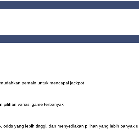
embingungkan. Informasi link dan menu utama tersusun rapi sehingg
 terasa sederhana. Halamannya juga ringan ketika dibuka melalui pera
si yang jelas. Informasi yang tersedia cukup membantu untuk mene
iap bagian halaman mudah dibaca, terutama untuk pengguna yang ingin
ri ini juga tidak bertele-tele, sehingga cocok untuk pengguna yang ing
ajikan secara ringkas dan tidak berlebihan. Akses melalui smartphone
emudahkan pemain untuk mencapai jackpot
n pilihan variasi game terbanyak
rensi mengenai situs slot, pembaruan layanan, serta informasi yang
odds yang lebih tinggi, dan menyediakan pilihan yang lebih banyak u
tas pemain untuk menggambarkan permainan yang dianggap sedang memb
mekanisme dan hasil yang berbeda.