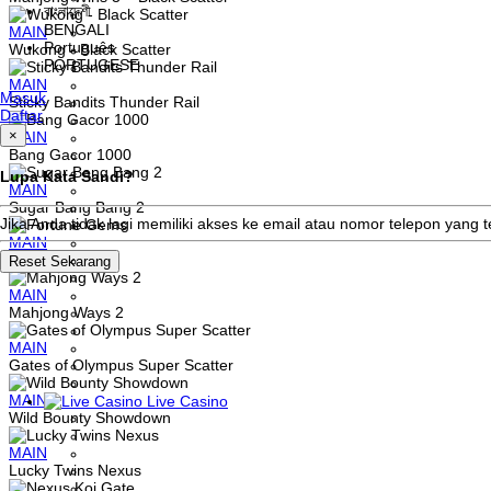
বাংলাদেশী
BENGALI
MAIN
Português
Wukong - Black Scatter
PORTUGESE
MAIN
Masuk
Sticky Bandits Thunder Rail
Daftar
×
MAIN
Bang Gacor 1000
Lupa Kata Sandi?
MAIN
Sugar Bang Bang 2
Jika Anda tidak lagi memiliki akses ke email atau nomor telepon yan
MAIN
Fortune Gems
MAIN
Mahjong Ways 2
MAIN
Gates of Olympus Super Scatter
MAIN
Live Casino
Wild Bounty Showdown
MAIN
Lucky Twins Nexus