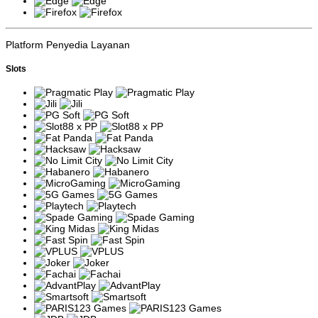
FAQ PARIS123
Platform Penyedia Layanan
Apa yang dimaksud dengan PARIS123?
PARIS123 merupakan halaman informasi yang membahas berbagai
Slots
referensi mengenai situs slot, pembaruan layanan, serta informasi
yang berkaitan dengan permainan slot online agar pembaca dapat
memperoleh gambaran sebelum memilih platform yang sesuai.
Apa arti istilah slot gacor?
Istilah slot gacor adalah sebutan yang umum digunakan oleh
komunitas pemain untuk menggambarkan permainan yang
dianggap sedang memberikan hasil yang lebih sering. Namun,
istilah ini bukan merupakan jaminan kemenangan karena setiap
permainan memiliki mekanisme dan hasil yang berbeda.
Mengapa banyak pengguna mencari daftar 10 situs slot gacor?
Daftar tersebut biasanya digunakan sebagai referensi untuk
membandingkan fitur platform, variasi permainan, metode transaksi,
kualitas layanan pelanggan, serta kemudahan akses dari berbagai
perangkat.
Apakah informasi slot gacor hari ini dapat menjamin jackpot atau
maxwin?