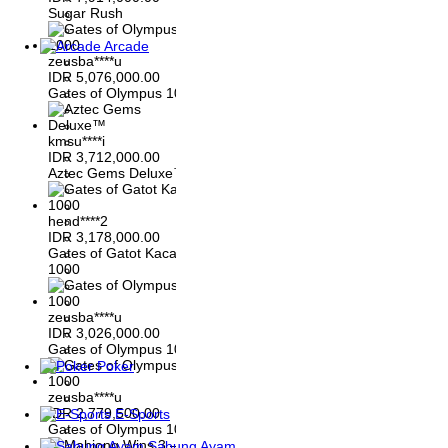
Sugar Rush
Arcade
zeusba****u
IDR
5,076,000.00
Gates of Olympus 1000
kmsu****i
IDR
3,712,000.00
Aztec Gems Deluxe™
hend****2
IDR
3,178,000.00
Gates of Gatot Kaca
1000
zeusba****u
IDR
3,026,000.00
Gates of Olympus 1000
Poker
zeusba****u
IDR
2,779,500.00
E-Sports
Gates of Olympus 1000
Sabung Ayam