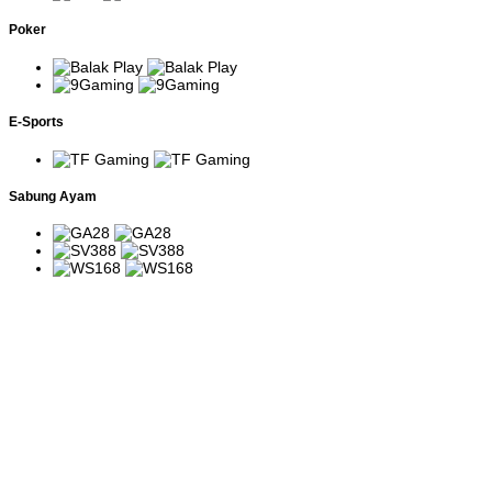
Poker
E-Sports
Sabung Ayam