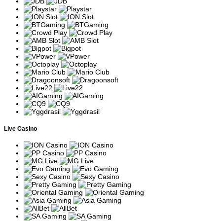
Tidak. Informasi yang tersedia hanya bersifat referensi. Hasil setiap
permainan dipengaruhi oleh mekanisme permainan yang digunakan
dan tidak ada informasi yang dapat menjamin seseorang akan
memperoleh jackpot atau maxwin.
Apa yang perlu diperhatikan sebelum memilih platform permainan?
Sebelum menggunakan suatu platform, sebaiknya periksa reputasi
layanan, keamanan akun, ketentuan penggunaan, metode transaksi
yang tersedia, kualitas layanan pelanggan, serta pastikan platform
tersebut sesuai dengan peraturan yang berlaku di wilayah tempat
Anda berada.
Live Casino