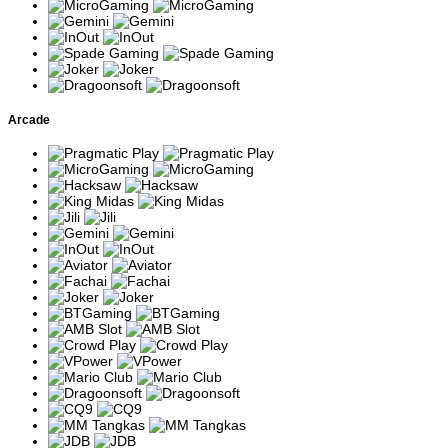
Arcade