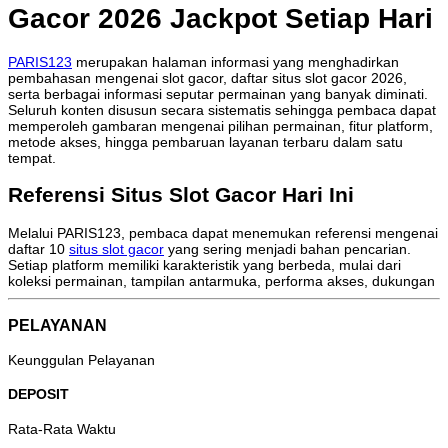
Gacor 2026 Jackpot Setiap Hari
PARIS123
merupakan halaman informasi yang menghadirkan
pembahasan mengenai slot gacor, daftar situs slot gacor 2026,
serta berbagai informasi seputar permainan yang banyak diminati.
Seluruh konten disusun secara sistematis sehingga pembaca dapat
memperoleh gambaran mengenai pilihan permainan, fitur platform,
metode akses, hingga pembaruan layanan terbaru dalam satu
tempat.
Referensi Situs Slot Gacor Hari Ini
Melalui PARIS123, pembaca dapat menemukan referensi mengenai
daftar 10
situs slot gacor
yang sering menjadi bahan pencarian.
Setiap platform memiliki karakteristik yang berbeda, mulai dari
koleksi permainan, tampilan antarmuka, performa akses, dukungan
layanan pelanggan, metode transaksi, hingga kompatibilitas dengan
berbagai perangkat.
PELAYANAN
Dalam memilih sebuah platform, jangan hanya terpaku pada istilah
slot gacor hari ini, jackpot, atau promosi yang ditawarkan.
Keunggulan Pelayanan
Pengguna juga sebaiknya memperhatikan aspek keamanan akun,
kejelasan syarat dan ketentuan, lisensi operasional, batas usia
DEPOSIT
pengguna, serta transparansi setiap fitur yang tersedia. Dengan
memahami informasi tersebut, pengguna dapat mengenal
Rata-Rata Waktu
mekanisme layanan secara lebih menyeluruh sebelum