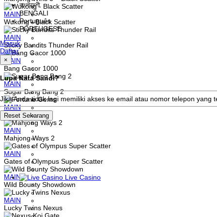
বাংলাদেশী
BENGALI
MAIN
Português
Wukong - Black Scatter
PORTUGESE
MAIN
Masuk
Sticky Bandits Thunder Rail
Daftar
×
MAIN
Bang Gacor 1000
Lupa Kata Sandi?
MAIN
Sugar Bang Bang 2
Jika Anda tidak lagi memiliki akses ke email atau nomor telepon yan
MAIN
Fortune Gems
MAIN
Mahjong Ways 2
MAIN
Gates of Olympus Super Scatter
MAIN
Live Casino
Wild Bounty Showdown
MAIN
Lucky Twins Nexus