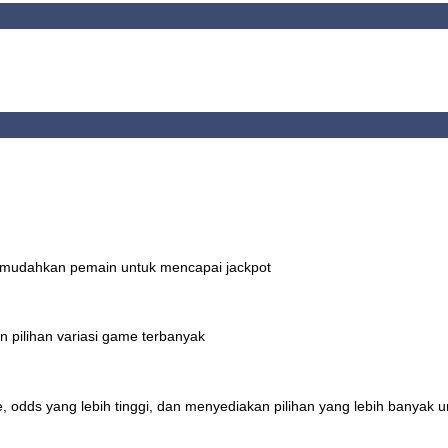
embingungkan. Informasi link dan menu utama tersusun rapi sehingg
 terasa sederhana. Halamannya juga ringan ketika dibuka melalui pera
si yang jelas. Informasi yang tersedia cukup membantu untuk mene
iap bagian halaman mudah dibaca, terutama untuk pengguna yang ingin
ri ini juga tidak bertele-tele, sehingga cocok untuk pengguna yang ing
ajikan secara ringkas dan tidak berlebihan. Akses melalui smartphone
emudahkan pemain untuk mencapai jackpot
n pilihan variasi game terbanyak
rensi mengenai situs slot, pembaruan layanan, serta informasi yang
odds yang lebih tinggi, dan menyediakan pilihan yang lebih banyak u
tas pemain untuk menggambarkan permainan yang dianggap sedang memb
mekanisme dan hasil yang berbeda.