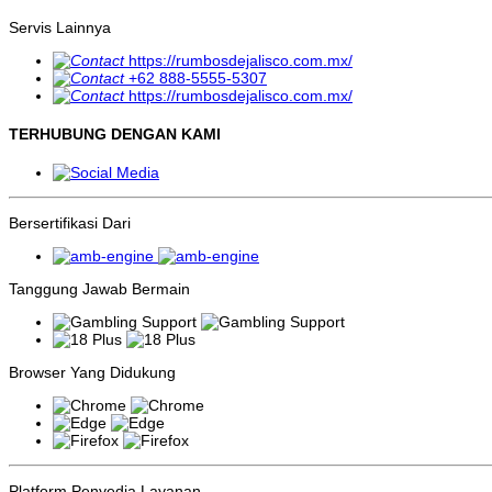
Servis Lainnya
Mengapa banyak pengguna mencari daftar 10 situs slot gacor?
https://rumbosdejalisco.com.mx/
Daftar tersebut biasanya digunakan sebagai referensi untuk membandi
+62 888-5555-5307
https://rumbosdejalisco.com.mx/
Apakah informasi slot gacor hari ini dapat menjamin jackpot atau ma
Tidak. Informasi yang tersedia hanya bersifat referensi. Hasil set
TERHUBUNG DENGAN KAMI
memperoleh jackpot atau maxwin.
Apa yang perlu diperhatikan sebelum memilih platform permainan?
Sebelum menggunakan suatu platform, sebaiknya periksa reputasi la
Bersertifikasi Dari
tersebut sesuai dengan peraturan yang berlaku di wilayah tempat An
Tanggung Jawab Bermain
Browser Yang Didukung
Platform Penyedia Layanan