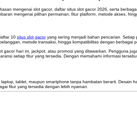
 mengenai slot gacor, daftar situs slot gacor 2026, serta berbagai
aran mengenai pilihan permainan, fitur platform, metode akses, hin
aftar 10
situs slot gacor
yang sering menjadi bahan pencarian. Setiap pl
elanggan, metode transaksi, hingga kompatibilitas dengan berbagai p
lot gacor hari ini, jackpot, atau promosi yang ditawarkan. Pengguna 
nsparansi setiap fitur yang tersedia. Dengan memahami informasi ters
er, laptop, tablet, maupun smartphone tanpa hambatan berarti. Des
gai fitur yang tersedia dengan lebih nyaman.
lah paylines, fitur bonus, tingkat volatilitas, hingga mekanisme p
pastikan sebelumnya.
bertujuan sebagai bahan referensi dan bukan merupakan jaminan kem
k kebutuhan utama, dan hentikan aktivitas apabila mulai berdampak
masing-masing serta hanya diakses oleh pengguna yang telah memenu