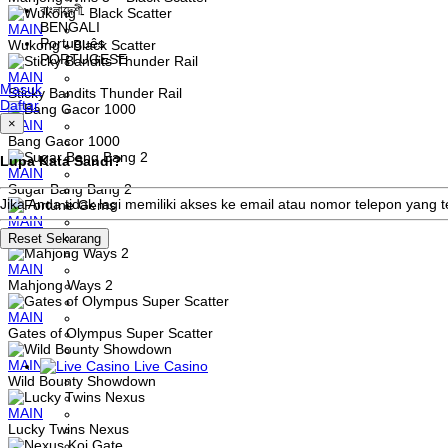
বাংলাদেশী
BENGALI
MAIN
Português
Wukong - Black Scatter
PORTUGESE
MAIN
Masuk
Sticky Bandits Thunder Rail
Daftar
×
MAIN
Bang Gacor 1000
Lupa Kata Sandi?
MAIN
Sugar Bang Bang 2
Jika Anda tidak lagi memiliki akses ke email atau nomor telepon yan
MAIN
Fortune Gems
MAIN
Mahjong Ways 2
MAIN
Gates of Olympus Super Scatter
MAIN
Live Casino
Wild Bounty Showdown
MAIN
Lucky Twins Nexus