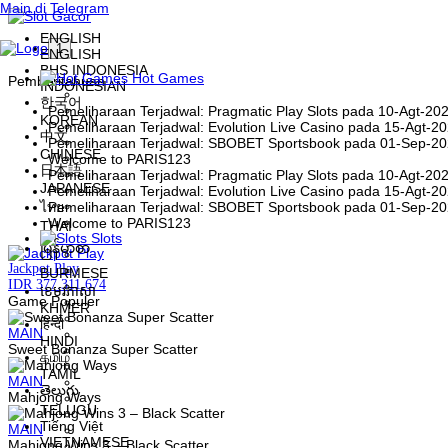
Main di Telegram
ENGLISH
1
ENGLISH
BHS INDONESIA
Hot Games
Pemberitahuan
INDONESIAN
한국어
Pemeliharaan Terjadwal: Pragmatic Play Slots pada 10-Agt-20
KOREAN
Pemeliharaan Terjadwal: Evolution Live Casino pada 15-Agt-2
中文
Pemeliharaan Terjadwal: SBOBET Sportsbook pada 01-Sep-202
CHINESE
Welcome to PARIS123
日本語
Pemeliharaan Terjadwal: Pragmatic Play Slots pada 10-Agt-20
JAPANESE
Pemeliharaan Terjadwal: Evolution Live Casino pada 15-Agt-2
ไทย
Pemeliharaan Terjadwal: SBOBET Sportsbook pada 01-Sep-202
Welcome to PARIS123
THAI
Slots
မြန်မာစာ
Jackpot
Play
BURMESE
IDR
377.311.674
ខេមរភាសា
Game Populer
KHMER
हिन्दी
MAIN
HINDI
Sweet Bonanza Super Scatter
தமிழ்
TAMIL
MAIN
తెలుగు
Mahjong Ways
TELUGU
Tiếng Việt
MAIN
VIETNAMESE
Mahjong Wins 3 – Black Scatter