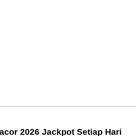
Gacor 2026 Jackpot Setiap Hari