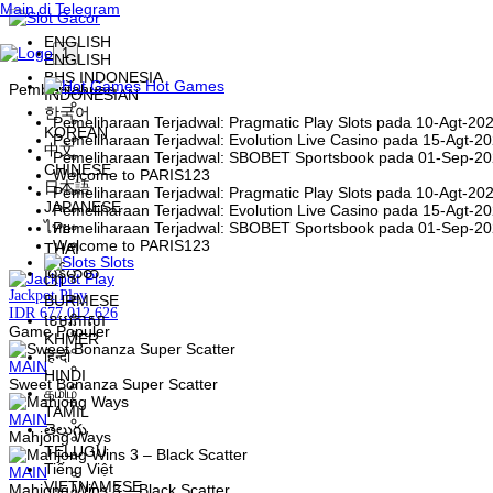
Main di Telegram
ENGLISH
1
ENGLISH
BHS INDONESIA
Hot Games
Pemberitahuan
INDONESIAN
한국어
Pemeliharaan Terjadwal: Pragmatic Play Slots pada 10-Agt-20
KOREAN
Pemeliharaan Terjadwal: Evolution Live Casino pada 15-Agt-2
中文
Pemeliharaan Terjadwal: SBOBET Sportsbook pada 01-Sep-202
CHINESE
Welcome to PARIS123
日本語
Pemeliharaan Terjadwal: Pragmatic Play Slots pada 10-Agt-20
JAPANESE
Pemeliharaan Terjadwal: Evolution Live Casino pada 15-Agt-2
ไทย
Pemeliharaan Terjadwal: SBOBET Sportsbook pada 01-Sep-202
Welcome to PARIS123
THAI
Slots
မြန်မာစာ
Jackpot
Play
BURMESE
IDR
677.012.626
ខេមរភាសា
Game Populer
KHMER
हिन्दी
MAIN
HINDI
Sweet Bonanza Super Scatter
தமிழ்
TAMIL
MAIN
తెలుగు
Mahjong Ways
TELUGU
Tiếng Việt
MAIN
VIETNAMESE
Mahjong Wins 3 – Black Scatter