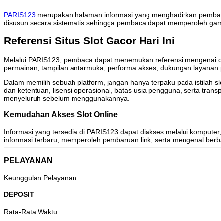
PARIS123
merupakan halaman informasi yang menghadirkan pembahasan
disusun secara sistematis sehingga pembaca dapat memperoleh gamb
Referensi Situs Slot Gacor Hari Ini
Melalui PARIS123, pembaca dapat menemukan referensi mengenai d
permainan, tampilan antarmuka, performa akses, dukungan layanan p
Dalam memilih sebuah platform, jangan hanya terpaku pada istilah s
dan ketentuan, lisensi operasional, batas usia pengguna, serta tra
menyeluruh sebelum menggunakannya.
Kemudahan Akses Slot Online
Informasi yang tersedia di PARIS123 dapat diakses melalui komput
informasi terbaru, memperoleh pembaruan link, serta mengenal berba
Setiap permainan
slot online
umumnya menghadirkan variasi tema, jum
PELAYANAN
tersendiri, hasil dari setiap putaran bersifat acak dan tidak dapat di
Keunggulan Pelayanan
Bermain dengan Bijak dan Bertanggung Jawab
DEPOSIT
Informasi mengenai
slot gacor hari ini
yang disajikan oleh PARIS123 
anggaran bermain sesuai kemampuan, hindari menggunakan dana untu
Rata-Rata Waktu
layanan yang digunakan sesuai dengan ketentuan hukum di wilayah 