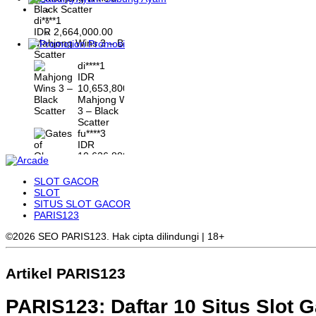
di****1
IDR
2,664,000.00
Mahjong Wins 3 – Black
Promosi
Scatter
di****1
IDR
10,653,800.00
Mahjong Wins
3 – Black
Scatter
fu****3
IDR
10,636,880.00
Gates of
Olympus 1000
SLOT GACOR
kari****6
SLOT
IDR
SITUS SLOT GACOR
9,602,000.00
PARIS123
Gates of
Olympus™
©2026 SEO PARIS123. Hak cipta dilindungi | 18+
Artikel PARIS123
PARIS123: Daftar 10 Situs Slot 