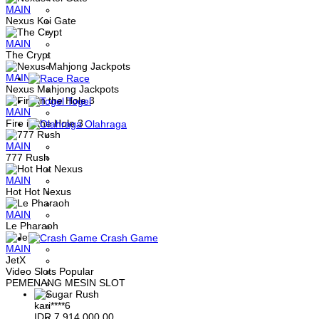
MAIN
Nexus Koi Gate
MAIN
The Crypt
MAIN
Race
Nexus Mahjong Jackpots
Togel
MAIN
Fire in the Hole 3
Olahraga
MAIN
777 Rush
MAIN
Hot Hot Nexus
MAIN
Le Pharaoh
Crash Game
MAIN
JetX
Video Slots Popular
PEMENANG MESIN SLOT
kari****6
IDR
7,914,000.00