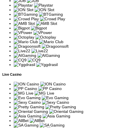
Tidak. Informasi yang tersedia hanya bersifat referensi. Hasil setiap
permainan dipengaruhi oleh mekanisme permainan yang digunakan
dan tidak ada informasi yang dapat menjamin seseorang akan
memperoleh jackpot atau maxwin.
Apa yang perlu diperhatikan sebelum memilih platform permainan?
Sebelum menggunakan suatu platform, sebaiknya periksa reputasi
layanan, keamanan akun, ketentuan penggunaan, metode transaksi
yang tersedia, kualitas layanan pelanggan, serta pastikan platform
tersebut sesuai dengan peraturan yang berlaku di wilayah tempat
Anda berada.
Live Casino