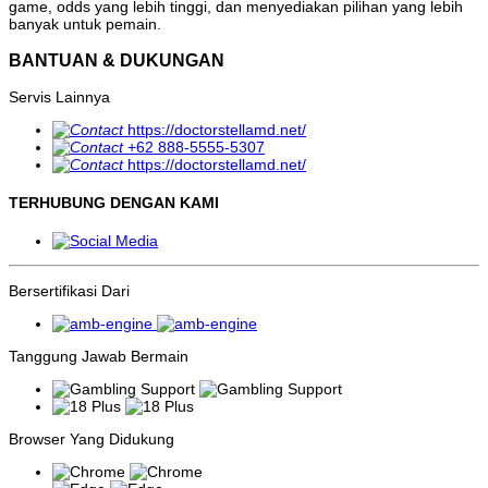
game, odds yang lebih tinggi, dan menyediakan pilihan yang lebih
Ulasan Pengguna PARIS123
banyak untuk pemain.
BANTUAN & DUKUNGAN
Raka Pratama
PARIS123 memiliki tampilan situs yang mudah dipahami dan tidak
membingungkan. Informasi link dan menu utama tersusun rapi
Servis Lainnya
sehingga pengguna bisa mengakses halaman yang dibutuhkan
https://doctorstellamd.net/
dengan lebih cepat.
+62 888-5555-5307
Bayu Santoso
https://doctorstellamd.net/
Saya menilai PARIS123 cukup praktis karena proses daftar dan
login terasa sederhana. Halamannya juga ringan ketika dibuka
melalui perangkat mobile.
TERHUBUNG DENGAN KAMI
Andika Wijaya
PARIS123 memberikan pengalaman akses yang nyaman dengan
navigasi yang jelas. Informasi yang tersedia cukup membantu untuk
menemukan pembaruan link secara lebih mudah.
Fadli Ramadhan
Bersertifikasi Dari
Situs PARIS123 terlihat modern dan responsif. Saya suka karena
setiap bagian halaman mudah dibaca, terutama untuk pengguna
yang ingin mencari informasi terbaru secara cepat.
Tanggung Jawab Bermain
Reza Maulana
Tampilan situsnya simpel dan aksesnya cepat. Informasi slot gacor
hari ini juga tidak bertele-tele, sehingga cocok untuk pengguna yang
ingin membaca referensi secara praktis.
Yoga Saputra
Browser Yang Didukung
Menurut saya, PARIS123 cukup nyaman digunakan karena
informasi disajikan secara ringkas dan tidak berlebihan. Akses
melalui smartphone juga berjalan lancar dan praktis.