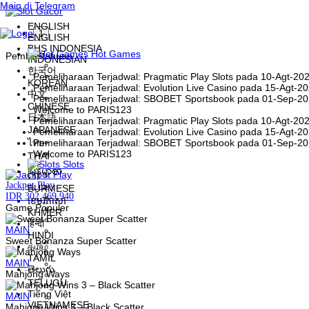
Main di Telegram
ENGLISH
1
ENGLISH
BHS INDONESIA
Hot Games
Pemberitahuan
INDONESIAN
한국어
Pemeliharaan Terjadwal: Pragmatic Play Slots pada 10-Agt-20
KOREAN
Pemeliharaan Terjadwal: Evolution Live Casino pada 15-Agt-2
中文
Pemeliharaan Terjadwal: SBOBET Sportsbook pada 01-Sep-202
CHINESE
Welcome to PARIS123
日本語
Pemeliharaan Terjadwal: Pragmatic Play Slots pada 10-Agt-20
JAPANESE
Pemeliharaan Terjadwal: Evolution Live Casino pada 15-Agt-2
ไทย
Pemeliharaan Terjadwal: SBOBET Sportsbook pada 01-Sep-202
Welcome to PARIS123
THAI
Slots
မြန်မာစာ
Jackpot
Play
BURMESE
IDR
302.469.940
ខេមរភាសា
Game Populer
KHMER
हिन्दी
MAIN
HINDI
Sweet Bonanza Super Scatter
தமிழ்
TAMIL
MAIN
తెలుగు
Mahjong Ways
TELUGU
Tiếng Việt
MAIN
VIETNAMESE
Mahjong Wins 3 – Black Scatter