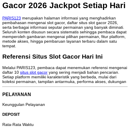
Gacor 2026 Jackpot Setiap Hari
PARIS123
merupakan halaman informasi yang menghadirkan
pembahasan mengenai slot gacor, daftar situs slot gacor 2026,
serta berbagai informasi seputar permainan yang banyak diminati.
Seluruh konten disusun secara sistematis sehingga pembaca dapat
memperoleh gambaran mengenai pilihan permainan, fitur platform,
metode akses, hingga pembaruan layanan terbaru dalam satu
tempat.
Referensi Situs Slot Gacor Hari Ini
Melalui PARIS123, pembaca dapat menemukan referensi mengenai
daftar 10
situs slot gacor
yang sering menjadi bahan pencarian.
Setiap platform memiliki karakteristik yang berbeda, mulai dari
koleksi permainan, tampilan antarmuka, performa akses, dukungan
layanan pelanggan, metode transaksi, hingga kompatibilitas dengan
berbagai perangkat.
PELAYANAN
Dalam memilih sebuah platform, jangan hanya terpaku pada istilah
slot gacor hari ini, jackpot, atau promosi yang ditawarkan.
Keunggulan Pelayanan
Pengguna juga sebaiknya memperhatikan aspek keamanan akun,
kejelasan syarat dan ketentuan, lisensi operasional, batas usia
DEPOSIT
pengguna, serta transparansi setiap fitur yang tersedia. Dengan
memahami informasi tersebut, pengguna dapat mengenal
Rata-Rata Waktu
mekanisme layanan secara lebih menyeluruh sebelum