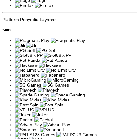
FAQ PARIS123
Platform Penyedia Layanan
Apa yang dimaksud dengan PARIS123?
PARIS123 merupakan halaman informasi yang membahas berbagai
Slots
referensi mengenai situs slot, pembaruan layanan, serta informasi
yang berkaitan dengan permainan slot online agar pembaca dapat
memperoleh gambaran sebelum memilih platform yang sesuai.
Apa arti istilah slot gacor?
Istilah slot gacor adalah sebutan yang umum digunakan oleh
komunitas pemain untuk menggambarkan permainan yang
dianggap sedang memberikan hasil yang lebih sering. Namun,
istilah ini bukan merupakan jaminan kemenangan karena setiap
permainan memiliki mekanisme dan hasil yang berbeda.
Mengapa banyak pengguna mencari daftar 10 situs slot gacor?
Daftar tersebut biasanya digunakan sebagai referensi untuk
membandingkan fitur platform, variasi permainan, metode transaksi,
kualitas layanan pelanggan, serta kemudahan akses dari berbagai
perangkat.
Apakah informasi slot gacor hari ini dapat menjamin jackpot atau
maxwin?