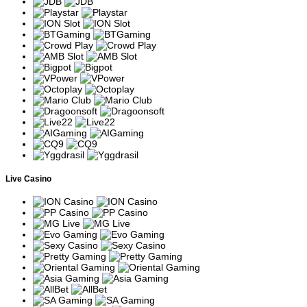
Tidak. Informasi yang tersedia hanya bersifat referensi. Hasil setiap
permainan dipengaruhi oleh mekanisme permainan yang digunakan
dan tidak ada informasi yang dapat menjamin seseorang akan
memperoleh jackpot atau maxwin.
Apa yang perlu diperhatikan sebelum memilih platform permainan?
Sebelum menggunakan suatu platform, sebaiknya periksa reputasi
layanan, keamanan akun, ketentuan penggunaan, metode transaksi
yang tersedia, kualitas layanan pelanggan, serta pastikan platform
tersebut sesuai dengan peraturan yang berlaku di wilayah tempat
Anda berada.
Live Casino