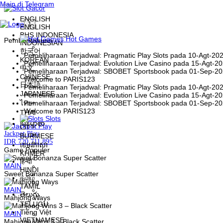
Main di Telegram
ENGLISH
1
ENGLISH
BHS INDONESIA
Hot Games
Pemberitahuan
INDONESIAN
한국어
Pemeliharaan Terjadwal: Pragmatic Play Slots pada 10-Agt-20
KOREAN
Pemeliharaan Terjadwal: Evolution Live Casino pada 15-Agt-2
中文
Pemeliharaan Terjadwal: SBOBET Sportsbook pada 01-Sep-202
CHINESE
Welcome to PARIS123
日本語
Pemeliharaan Terjadwal: Pragmatic Play Slots pada 10-Agt-20
JAPANESE
Pemeliharaan Terjadwal: Evolution Live Casino pada 15-Agt-2
ไทย
Pemeliharaan Terjadwal: SBOBET Sportsbook pada 01-Sep-202
Welcome to PARIS123
THAI
Slots
မြန်မာစာ
Jackpot
Play
BURMESE
IDR
720.711.895
ខេមរភាសា
Game Populer
KHMER
हिन्दी
MAIN
HINDI
Sweet Bonanza Super Scatter
தமிழ்
TAMIL
MAIN
తెలుగు
Mahjong Ways
TELUGU
Tiếng Việt
MAIN
VIETNAMESE
Mahjong Wins 3 – Black Scatter