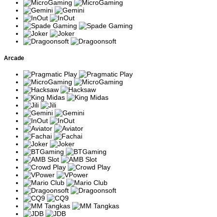
Arcade