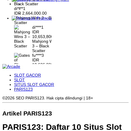
di****1
IDR
2,664,000.00
Mahjong Wins 3 – Black
Promosi
Scatter
di****1
IDR
10,653,800.00
Mahjong Wins
3 – Black
Scatter
fu****3
IDR
10,636,880.00
Gates of
Olympus 1000
SLOT GACOR
kari****6
SLOT
IDR
SITUS SLOT GACOR
9,602,000.00
PARIS123
Gates of
Olympus™
©2026 SEO PARIS123. Hak cipta dilindungi | 18+
Artikel PARIS123
PARIS123: Daftar 10 Situs Slot