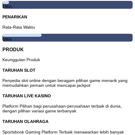
menggunakannya.
1
Min
Kemudahan Akses Slot Online
PENARIKAN
Informasi yang tersedia di PARIS123 dapat diakses melalui
Rata-Rata Waktu
komputer, laptop, tablet, maupun smartphone tanpa hambatan
berarti. Desain halaman yang responsif memudahkan pengguna
untuk membaca informasi terbaru, memperoleh pembaruan link,
5
Min
serta mengenal berbagai fitur yang tersedia dengan lebih nyaman.
PRODUK
Setiap permainan
slot online
umumnya menghadirkan variasi tema,
jumlah paylines, fitur bonus, tingkat volatilitas, hingga mekanisme
Keunggulan Produk
permainan yang berbeda-beda. Karena menggunakan sistem
permainan tersendiri, hasil dari setiap putaran bersifat acak dan
tidak dapat dipastikan sebelumnya.
TARUHAN SLOT
Bermain dengan Bijak dan Bertanggung Jawab
Penyedia slot online dengan beragam pilihan game menarik yang
memudahkan pemain untuk mencapai jackpot
Informasi mengenai
slot gacor hari ini
yang disajikan oleh PARIS123
bertujuan sebagai bahan referensi dan bukan merupakan jaminan
TARUHAN LIVE KASINO
kemenangan maupun maxwin. Selalu tetapkan batas waktu serta
anggaran bermain sesuai kemampuan, hindari menggunakan dana
Platform Pilihan bagi perusahaan-perusahaan terbaik di dunia,
untuk kebutuhan utama, dan hentikan aktivitas apabila mulai
dengan pilihan variasi game terbanyak
berdampak pada kondisi keuangan maupun kehidupan sehari-hari.
Pastikan layanan yang digunakan sesuai dengan ketentuan hukum
TARUHAN OLAHRAGA
di wilayah masing-masing serta hanya diakses oleh pengguna yang
telah memenuhi persyaratan usia.
Sportsbook Gaming Platform Terbaik menawarkan lebih banyak