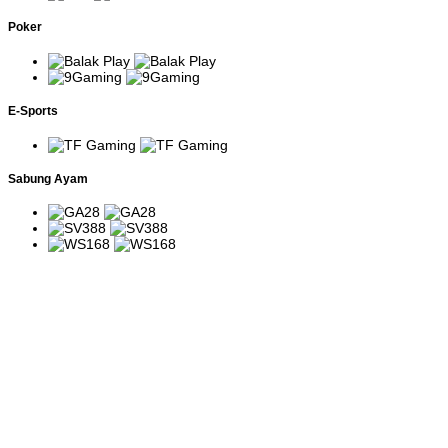
Poker
E-Sports
Sabung Ayam