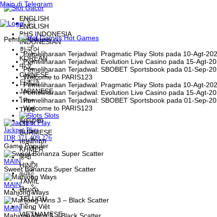
Main di Telegram
ENGLISH
1
ENGLISH
BHS INDONESIA
Hot Games
Pemberitahuan
INDONESIAN
한국어
Pemeliharaan Terjadwal: Pragmatic Play Slots pada 10-Agt-20
KOREAN
Pemeliharaan Terjadwal: Evolution Live Casino pada 15-Agt-2
中文
Pemeliharaan Terjadwal: SBOBET Sportsbook pada 01-Sep-202
CHINESE
Welcome to PARIS123
日本語
Pemeliharaan Terjadwal: Pragmatic Play Slots pada 10-Agt-20
JAPANESE
Pemeliharaan Terjadwal: Evolution Live Casino pada 15-Agt-2
ไทย
Pemeliharaan Terjadwal: SBOBET Sportsbook pada 01-Sep-202
Welcome to PARIS123
THAI
Slots
မြန်မာစာ
Jackpot
Play
BURMESE
IDR
371.409.276
ខេមរភាសា
Game Populer
KHMER
हिन्दी
MAIN
HINDI
Sweet Bonanza Super Scatter
தமிழ்
TAMIL
MAIN
తెలుగు
Mahjong Ways
TELUGU
Tiếng Việt
MAIN
VIETNAMESE
Mahjong Wins 3 – Black Scatter