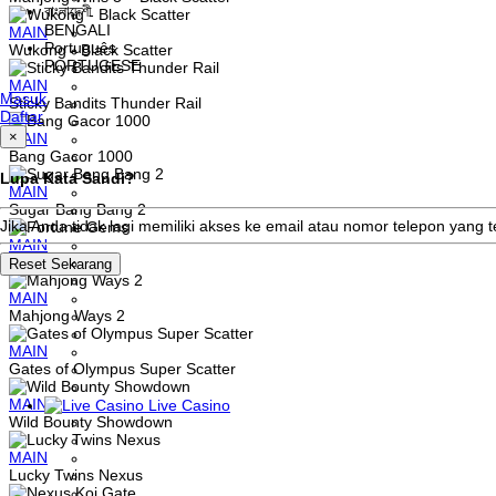
বাংলাদেশী
BENGALI
MAIN
Português
Wukong - Black Scatter
PORTUGESE
MAIN
Masuk
Sticky Bandits Thunder Rail
Daftar
×
MAIN
Bang Gacor 1000
Lupa Kata Sandi?
MAIN
Sugar Bang Bang 2
Jika Anda tidak lagi memiliki akses ke email atau nomor telepon yan
MAIN
Fortune Gems
MAIN
Mahjong Ways 2
MAIN
Gates of Olympus Super Scatter
MAIN
Live Casino
Wild Bounty Showdown
MAIN
Lucky Twins Nexus