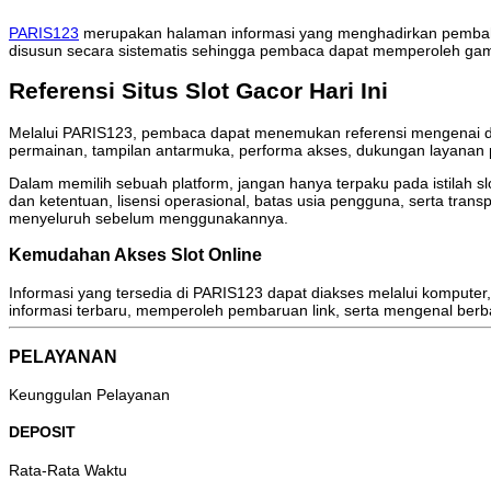
PARIS123
merupakan halaman informasi yang menghadirkan pembahasan
disusun secara sistematis sehingga pembaca dapat memperoleh gamb
Referensi Situs Slot Gacor Hari Ini
Melalui PARIS123, pembaca dapat menemukan referensi mengenai d
permainan, tampilan antarmuka, performa akses, dukungan layanan p
Dalam memilih sebuah platform, jangan hanya terpaku pada istilah s
dan ketentuan, lisensi operasional, batas usia pengguna, serta tra
menyeluruh sebelum menggunakannya.
Kemudahan Akses Slot Online
Informasi yang tersedia di PARIS123 dapat diakses melalui komput
informasi terbaru, memperoleh pembaruan link, serta mengenal berba
Setiap permainan
slot online
umumnya menghadirkan variasi tema, jum
PELAYANAN
tersendiri, hasil dari setiap putaran bersifat acak dan tidak dapat di
Keunggulan Pelayanan
Bermain dengan Bijak dan Bertanggung Jawab
DEPOSIT
Informasi mengenai
slot gacor hari ini
yang disajikan oleh PARIS123 
anggaran bermain sesuai kemampuan, hindari menggunakan dana untu
Rata-Rata Waktu
layanan yang digunakan sesuai dengan ketentuan hukum di wilayah 