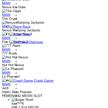
MAIN
Nexus Koi Gate
MAIN
The Crypt
MAIN
Race
Nexus Mahjong Jackpots
Togel
MAIN
Fire in the Hole 3
Olahraga
MAIN
777 Rush
MAIN
Hot Hot Nexus
MAIN
Le Pharaoh
Crash Game
MAIN
JetX
Video Slots Popular
PEMENANG MESIN SLOT
kari****6
IDR
7,914,000.00