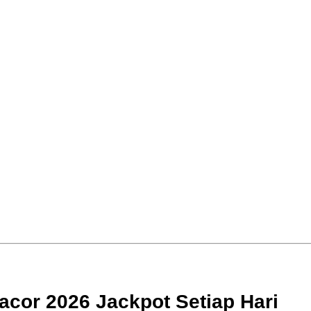
Gacor 2026 Jackpot Setiap Hari