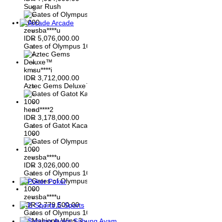
Sugar Rush
Arcade
zeusba****u
IDR
5,076,000.00
Gates of Olympus 1000
kmsu****i
IDR
3,712,000.00
Aztec Gems Deluxe™
hend****2
IDR
3,178,000.00
Gates of Gatot Kaca
1000
zeusba****u
IDR
3,026,000.00
Gates of Olympus 1000
Poker
zeusba****u
IDR
2,779,500.00
E-Sports
Gates of Olympus 1000
Sabung Ayam