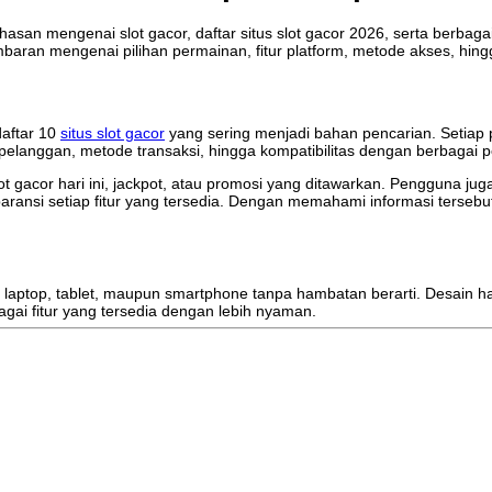
 mengenai slot gacor, daftar situs slot gacor 2026, serta berbagai
aran mengenai pilihan permainan, fitur platform, metode akses, hin
aftar 10
situs slot gacor
yang sering menjadi bahan pencarian. Setiap pl
elanggan, metode transaksi, hingga kompatibilitas dengan berbagai p
lot gacor hari ini, jackpot, atau promosi yang ditawarkan. Pengguna 
nsparansi setiap fitur yang tersedia. Dengan memahami informasi ters
er, laptop, tablet, maupun smartphone tanpa hambatan berarti. Des
gai fitur yang tersedia dengan lebih nyaman.
lah paylines, fitur bonus, tingkat volatilitas, hingga mekanisme p
pastikan sebelumnya.
bertujuan sebagai bahan referensi dan bukan merupakan jaminan kem
k kebutuhan utama, dan hentikan aktivitas apabila mulai berdampak
masing-masing serta hanya diakses oleh pengguna yang telah memenu